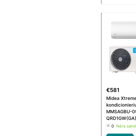
€581
Midea Xtreme
kondicionieri
MMSAGBU-0
QRD1GW(GA)
09HFN8-QR
0
Nėra sand