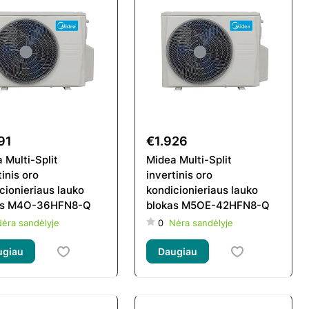
91
€1.926
 Multi-Split
Midea Multi-Split
tinis oro
invertinis oro
cionieriaus lauko
kondicionieriaus lauko
as M4O-36HFN8-Q
blokas M5OE-42HFN8-Q
ėra sandėlyje
0
Nėra sandėlyje
ugiau
Daugiau