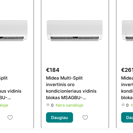
€184
€26
plit
Midea Multi-Split
Midea
invertinis oro
inver
aus vidinis
kondicionieriaus vidinis
kondi
BU-
blokas MSAGBU-
blok
RD1GW(GA)
12HRFN8-QRD1GW(GA)
18H
ėlyje
0
Nėra sandėlyje
0
N
Daugiau
Da