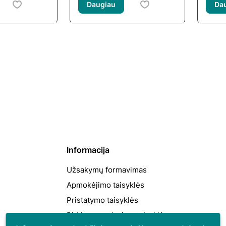
Daugiau
Da
Informacija
Užsakymų formavimas
Apmokėjimo taisyklės
Pristatymo taisyklės
Pirkimo-pardavimo taisyklės