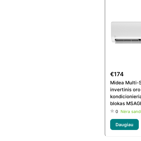
€174
Midea Multi-S
invertinis oro
kondicionieri
blokas MSAG
09HRFN8-Q
0
Nėra sand
Daugiau