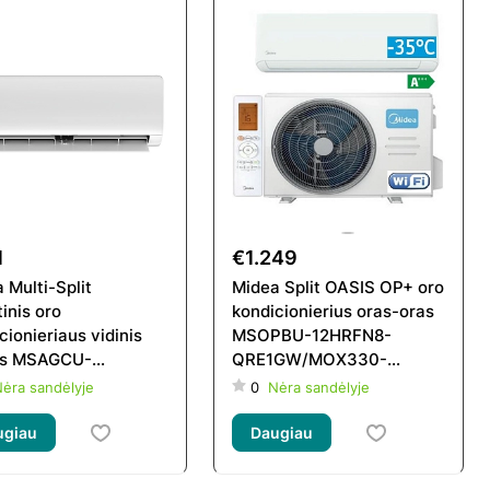
1
€1.249
 Multi-Split
Midea Split OASIS OP+ oro
tinis oro
kondicionierius oras-oras
cionieriaus vidinis
MSOPBU-12HRFN8-
as MSAGCU-
QRE1GW/MOX330-
RFNX-QRD0GW
12HFN8-QRE1GW
ėra sandėlyje
0
Nėra sandėlyje
ugiau
Daugiau