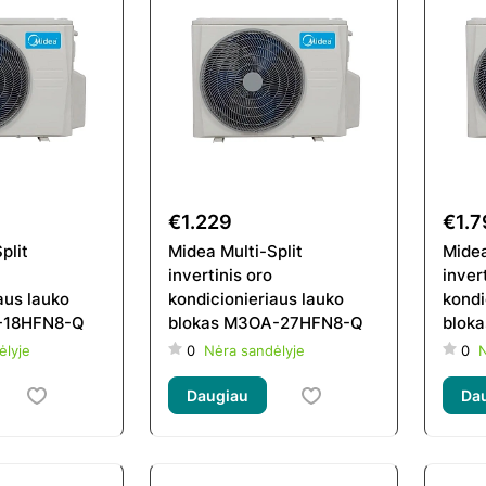
€1.229
€1.7
plit
Midea Multi-Split
Midea
invertinis oro
inver
aus lauko
kondicionieriaus lauko
kondi
-18HFN8-Q
blokas M3OA-27HFN8-Q
blok
ėlyje
0
Nėra sandėlyje
0
N
Daugiau
Da