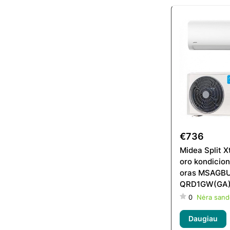
€736
Midea Split 
oro kondicion
oras MSAGB
QRD1GW(GA)
09HFN8-QR
0
Nėra sand
Daugiau