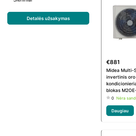
Detalės užsakymas
€881
Midea Multi-S
invertinis oro
kondicionieri
blokas M2OE
0
Nėra sand
Daugiau