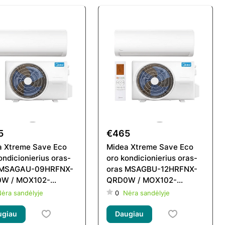
5
€465
a Xtreme Save Eco
Midea Xtreme Save Eco
ondicionierius oras-
oro kondicionierius oras-
 MSAGAU-09HRFNX-
oras MSAGBU-12HRFNX-
W / MOX102-
QRD0W / MOX102-
FN8-QRD0GW
12HFN8-QRD0GW
ėra sandėlyje
0
Nėra sandėlyje
ugiau
Daugiau