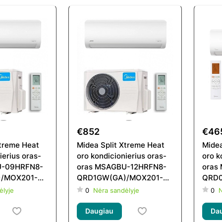
€852
€46
Xtreme Heat
Midea Split Xtreme Heat
Mide
ierius oras-
oro kondicionierius oras-
oro k
U-09HRFN8-
oras MSAGBU-12HRFN8-
oras
/MOX201-
QRD1GW(GA)/MOX201-
QRD0
D6GW
12HFN8-QRD6GW
09H
ėlyje
0
Nėra sandėlyje
0
N
Daugiau
Da