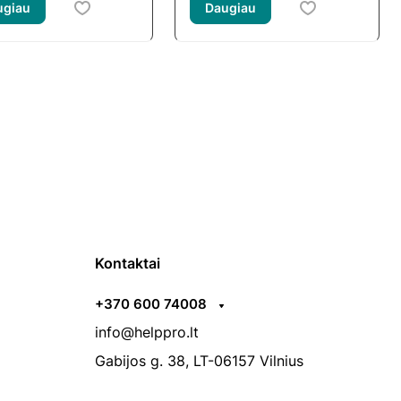
ugiau
Daugiau
Kontaktai
+370 600 74008
info@helppro.lt
Gabijos g. 38, LT-06157 Vilnius