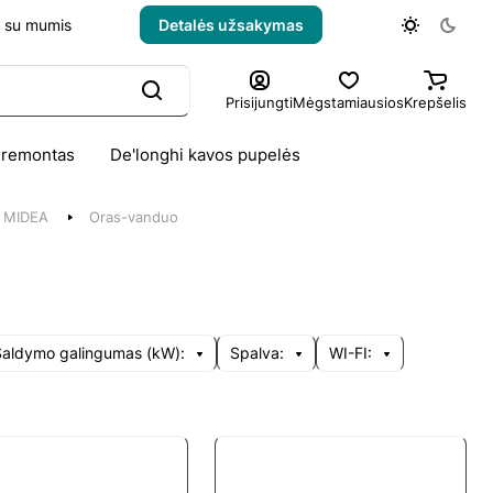
e su mumis
Detalės užsakymas
Prisijungti
Mėgstamiausios
Krepšelis
 remontas
De'longhi kavos pupelės
MIDEA
Oras-vanduo
Šaldymo galingumas (kW):
Spalva:
WI-FI: