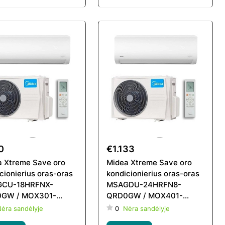
0
€1.133
 Xtreme Save oro
Midea Xtreme Save oro
cionierius oras-oras
kondicionierius oras-oras
CU-18HRFNX-
MSAGDU-24HRFN8-
GW / MOX301-
QRD0GW / MOX401-
FN8-QRD0GW
24HFN8-QRD0GW
ėra sandėlyje
0
Nėra sandėlyje