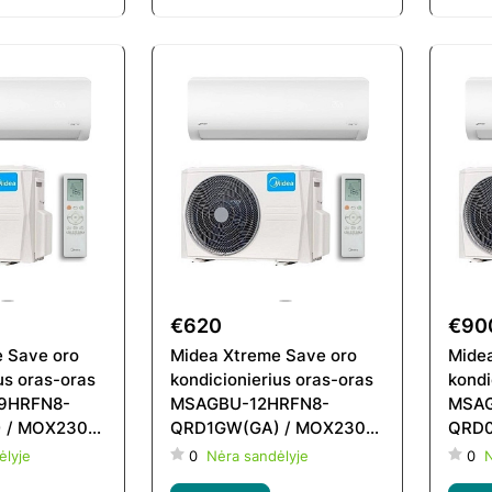
€620
€90
 Save oro
Midea Xtreme Save oro
Midea
us oras-oras
kondicionierius oras-oras
kondi
9HRFN8-
MSAGBU-12HRFN8-
MSAG
 / MOX230-
QRD1GW(GA) / MOX230-
QRD0
D6GW
12HFN8-QRD6GW
18H
ėlyje
0
Nėra sandėlyje
0
N