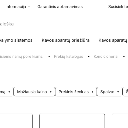
Informacija
Garantinis aptarnavimas
Susisiekit
valymo sistemos
Kavos aparatų priežiūra
Kavos aparatų
 visiems namų poreikiams.
Prekių katalogas
Kondicioneriai
umą
Mažiausia kaina
Prekinis ženklas
Spalva: