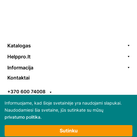
Katalogas
Remonto paslaugos
Helppro.lt
Prekės / aksesuarai
Apie Mus
Informacija
Akcijos
Kontaktai
Užsakymų formavimas
Kontaktai
Prekiniai ženklai
EGS
Apmokėjimo taisyklės
ES parama
+370 600 74008
Pristatymo taisyklės
Atsiliepimai
info@helppro.lt
Pirkimo-pardavimo taisyklės
Informuojame, kad šioje svetainėje yra naudojami slapukai.
Naudodamiesi šia svetaine, jūs sutinkate su mūsų
Gabijos g. 38, LT-06157 Vilnius
privatumo politika.
Daugiau apie slapukus ir jų atsisakymą skaitykite
Sutinku
“Privatumo politikoje”