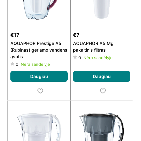
€17
€7
AQUAPHOR Prestige A5
AQUAPHOR A5 Mg
(Rubinas) geriamo vandens
pakaitinis filtras
ąsotis
0
Nėra sandėlyje
0
Nėra sandėlyje
Daugiau
Daugiau