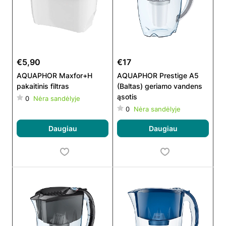
€5,90
€17
AQUAPHOR Maxfor+H
AQUAPHOR Prestige A5
pakaitinis filtras
(Baltas) geriamo vandens
ąsotis
0
Nėra sandėlyje
0
Nėra sandėlyje
Daugiau
Daugiau