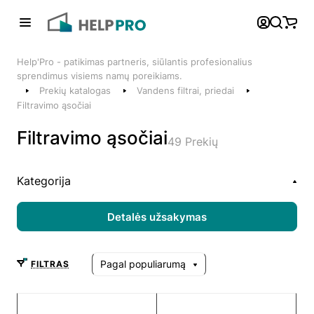
Atgal
Help'Pro - patikimas partneris, siūlantis profesionalius
Telefonai
sprendimus visiems namų poreikiams.
Prekių katalogas
Vandens filtrai, priedai
+370 600 74008
Filtravimo ąsočiai
Klientų aptarnavimo skyrius
Filtravimo ąsočiai
49 Prekių
Susisiekite su mumis
Kategorija
Detalės užsakymas
Pagal populiarumą
FILTRAS