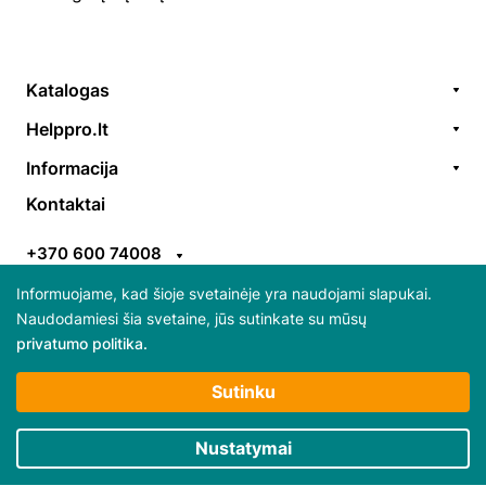
Katalogas
Remonto paslaugos
Helppro.lt
Prekės / aksesuarai
Apie Mus
Informacija
Akcijos
Kontaktai
Užsakymų formavimas
Kontaktai
Prekiniai ženklai
EGS
Apmokėjimo taisyklės
ES parama
+370 600 74008
Pristatymo taisyklės
Atsiliepimai
info@helppro.lt
Pirkimo-pardavimo taisyklės
Informuojame, kad šioje svetainėje yra naudojami slapukai.
Naudodamiesi šia svetaine, jūs sutinkate su mūsų
Gabijos g. 38, LT-06157 Vilnius
privatumo politika.
Daugiau apie slapukus ir jų atsisakymą skaitykite
Sutinku
“Privatumo politikoje”
Būtini slapukai
Nustatymai
© 2025 Visos teisės saugomos HelpPro
Rinkodaros / našumo slapukai