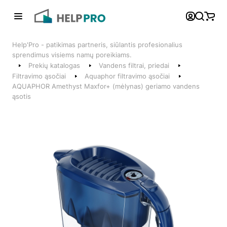
Atgal
Help'Pro - patikimas partneris, siūlantis profesionalius
Telefonai
sprendimus visiems namų poreikiams.
Prekių katalogas
Vandens filtrai, priedai
+370 600 74008
Filtravimo ąsočiai
Aquaphor filtravimo ąsočiai
AQUAPHOR Amethyst Maxfor+ (mėlynas) geriamo vandens
Klientų aptarnavimo skyrius
ąsotis
Susisiekite su mumis