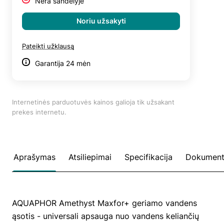
Nėra sandėlyje
Noriu užsakyti
Pateikti užklausą
Garantija 24 mėn
Internetinės parduotuvės kainos galioja tik užsakant
prekes internetu.
Aprašymas
Atsiliepimai
Specifikacija
Dokument
AQUAPHOR Amethyst Maxfor+ geriamo vandens
ąsotis - universali apsauga nuo vandens keliančių