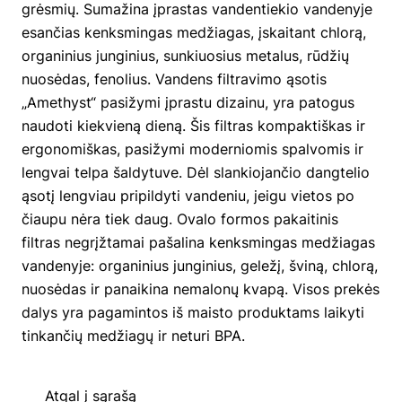
grėsmių. Sumažina įprastas vandentiekio vandenyje
esančias kenksmingas medžiagas, įskaitant chlorą,
organinius junginius, sunkiuosius metalus, rūdžių
nuosėdas, fenolius. Vandens filtravimo ąsotis
„Amethyst“ pasižymi įprastu dizainu, yra patogus
naudoti kiekvieną dieną. Šis filtras kompaktiškas ir
ergonomiškas, pasižymi moderniomis spalvomis ir
lengvai telpa šaldytuve. Dėl slankiojančio dangtelio
ąsotį lengviau pripildyti vandeniu, jeigu vietos po
čiaupu nėra tiek daug. Ovalo formos pakaitinis
filtras negrįžtamai pašalina kenksmingas medžiagas
vandenyje: organinius junginius, geležį, šviną, chlorą,
nuosėdas ir panaikina nemalonų kvapą. Visos prekės
dalys yra pagamintos iš maisto produktams laikyti
tinkančių medžiagų ir neturi BPA.
Atgal į sąrašą