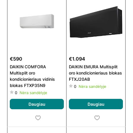
€590
€1.094
DAIKIN COMFORA
DAIKIN EMURA Multisplit
Multisplit oro
oro kondicionieriaus blokas
kondicionieriaus vidinis
FTXJ20AB
blokas FTXP35N9
0
Nėra sandėlyje
0
Nėra sandėlyje
Daugiau
Daugiau