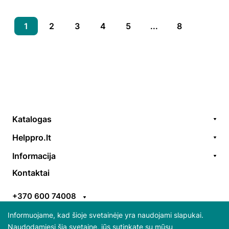
1
2
3
4
5
...
8
Katalogas
Remonto paslaugos
Helppro.lt
Prekės / aksesuarai
Apie Mus
Informacija
Akcijos
Kontaktai
Užsakymų formavimas
Kontaktai
Prekiniai ženklai
EGS
Apmokėjimo taisyklės
ES parama
+370 600 74008
Pristatymo taisyklės
Atsiliepimai
info@helppro.lt
Pirkimo-pardavimo taisyklės
Informuojame, kad šioje svetainėje yra naudojami slapukai.
Naudodamiesi šia svetaine, jūs sutinkate su mūsų
Gabijos g. 38, LT-06157 Vilnius