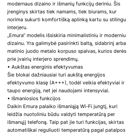
modernaus dizaino ir išmanių funkcijų deriniu. Šis
įrenginys skirtas tiek namams, tiek biurams, kur
norima sukurti komfortišką aplinką kartu su stilingu
interjeru.
„Emura“ modelis išsiskiria minimalistiniu ir moderniu
dizainu. Yra galimybė pasirinkti baltą, sidabrinį arba
matinio juodo metalo korpuso spalvas, kurios derės
prie įvairių interjero sprendimų.
• Aukštas energinis efektyvumas
Šie blokai dažniausiai turi aukštą energijos
efektyvumo klasę (A+++), todėl veikia efektyviai ir
taupo energiją, net jei naudojami intensyviai.
• Išmaniosios funkcijos
Daikin Emura palaiko išmaniąją Wi-Fi jungtį, kuri
leidžia nuotoliniu būdu valdyti temperatūrą per
išmanųjį telefoną. Taip pat jie turi funkcijas, skirtas
automatiškai reguliuoti temperatūrą pagal patalpos