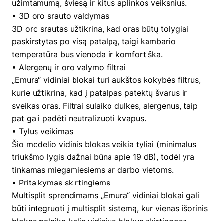
užimtamumą, šviesą ir kitus aplinkos veiksnius.
• 3D oro srauto valdymas
3D oro srautas užtikrina, kad oras būtų tolygiai
paskirstytas po visą patalpą, taigi kambario
temperatūra bus vienoda ir komfortiška.
• Alergenų ir oro valymo filtrai
„Emura“ vidiniai blokai turi aukštos kokybės filtrus,
kurie užtikrina, kad į patalpas patektų švarus ir
sveikas oras. Filtrai sulaiko dulkes, alergenus, taip
pat gali padėti neutralizuoti kvapus.
• Tylus veikimas
Šio modelio vidinis blokas veikia tyliai (minimalus
triukšmo lygis dažnai būna apie 19 dB), todėl yra
tinkamas miegamiesiems ar darbo vietoms.
• Pritaikymas skirtingiems
Multisplit sprendimams „Emura“ vidiniai blokai gali
būti integruoti į multisplit sistemą, kur vienas išorinis
blokas palaiko kelis vidinius blokus skirtingose