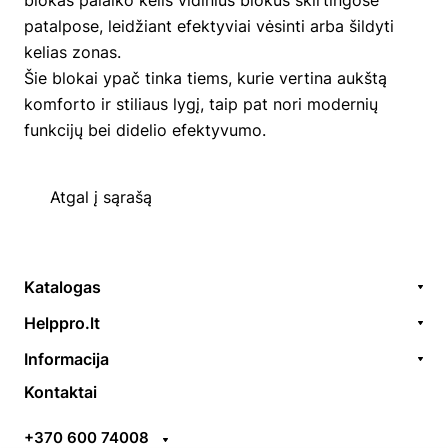
patalpose, leidžiant efektyviai vėsinti arba šildyti
kelias zonas.
Šie blokai ypač tinka tiems, kurie vertina aukštą
komforto ir stiliaus lygį, taip pat nori modernių
funkcijų bei didelio efektyvumo.
Atgal į sąrašą
Katalogas
Remonto paslaugos
Helppro.lt
Prekės / aksesuarai
Apie Mus
Informacija
Akcijos
Kontaktai
Užsakymų formavimas
Kontaktai
Prekiniai ženklai
EGS
Apmokėjimo taisyklės
ES parama
+370 600 74008
Pristatymo taisyklės