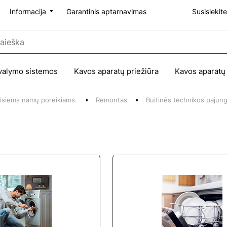
Informacija
Garantinis aptarnavimas
Susisiekit
valymo sistemos
Kavos aparatų priežiūra
Kavos aparatų
 visiems namų poreikiams.
Remontas
Buitinės technikos pajun