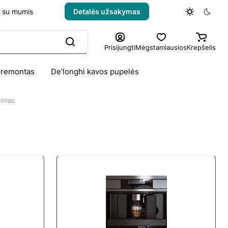
e su mumis
Detalės užsakymas
Prisijungti
Mėgstamiausios
Krepšelis
 remontas
De'longhi kavos pupelės
gimas