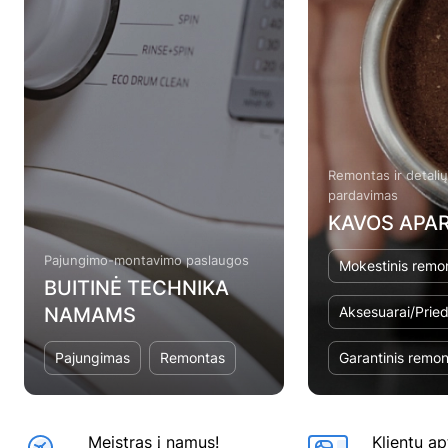
Remontas ir detali
pardavimas
KAVOS APAR
Pajungimo-montavimo paslaugos
Mokestinis remo
BUITINĖ TECHNIKA
NAMAMS
Aksesuarai/Pried
Pajungimas
Remontas
Garantinis remo
Meistras į namus!
Klientų a