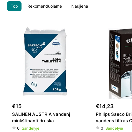
Top
Rekomenduojame
Naujiena
€15
€14,23
SALINEN AUSTRIA vandenį
Philips Saeco Bri
minkštinanti druska
vandens filtras
0
Sandėlyje
0
Sandėlyje