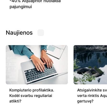
-40% Aquaphor nuolaida
pajungimui
Naujienos
Kompiuterio profilaktika.
Atsigaivinkite sv
Kodėl svarbu reguliariai
verta rinktis A
atlikti?
gertuvę?