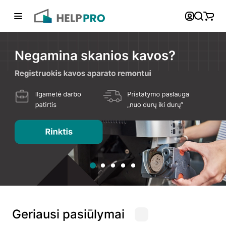
Atgal
Telefonai
+370 600 74008
Klientų aptarnavimo skyrius
Susisiekite su mumis
Geriausi pasiūlymai