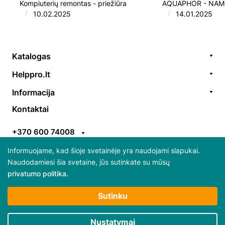
Kompiuterių remontas - priežiūra
AQUAPHOR - NAM
/
/
10.02.2025
14.01.2025
Katalogas
Remonto paslaugos
Helppro.lt
Prekės / aksesuarai
Apie Mus
Informacija
Akcijos
Kontaktai
Užsakymų formavimas
Kontaktai
Prekiniai ženklai
EGS
Apmokėjimo taisyklės
ES parama
+370 600 74008
Pristatymo taisyklės
Atsiliepimai
info@helppro.lt
Pirkimo-pardavimo taisyklės
Informuojame, kad šioje svetainėje yra naudojami slapukai.
Naudodamiesi šia svetaine, jūs sutinkate su mūsų
Gabijos g. 38, LT-06157 Vilnius
privatumo politika.
Daugiau apie slapukus ir jų atsisakymą skaitykite
Sutinku
“Privatumo politikoje”
Būtini slapukai
Nustatymai
© 2025 Visos teisės saugomos HelpPro
Rinkodaros / našumo slapukai