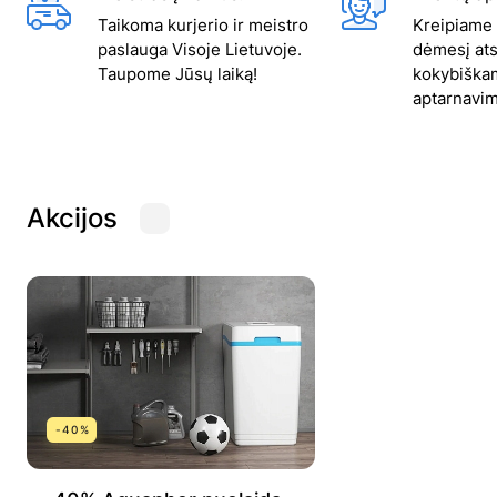
Taikoma kurjerio ir meistro
Kreipiame i
paslauga Visoje Lietuvoje.
dėmesį at
Taupome Jūsų laiką!
kokybiškam
aptarnavim
Akcijos
-40%