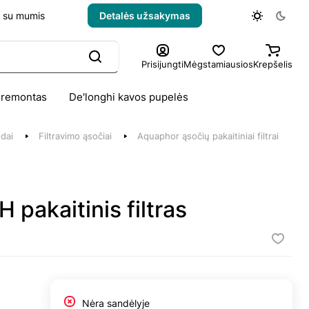
e su mumis
Detalės užsakymas
Prisijungti
Mėgstamiausios
Krepšelis
 remontas
De'longhi kavos pupelės
edai
Filtravimo ąsočiai
Aquaphor ąsočių pakaitiniai filtrai
akaitinis filtras
Nėra sandėlyje