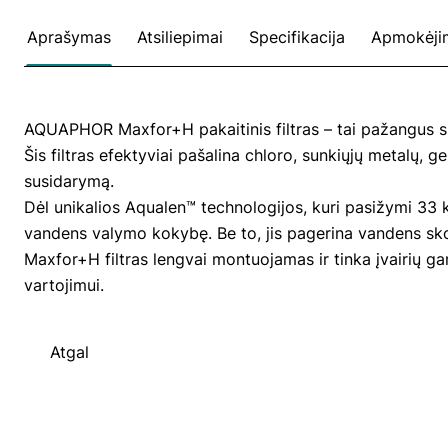
Aprašymas
Atsiliepimai
Specifikacija
Apmokėji
AQUAPHOR Maxfor+H pakaitinis filtras – tai pažangus sp
Šis filtras efektyviai pašalina chloro, sunkiųjų metalų, 
susidarymą.
Dėl unikalios Aqualen™ technologijos, kuri pasižymi 33 k
vandens valymo kokybę. Be to, jis pagerina vandens sko
Maxfor+H filtras lengvai montuojamas ir tinka įvairių g
vartojimui.
Atgal