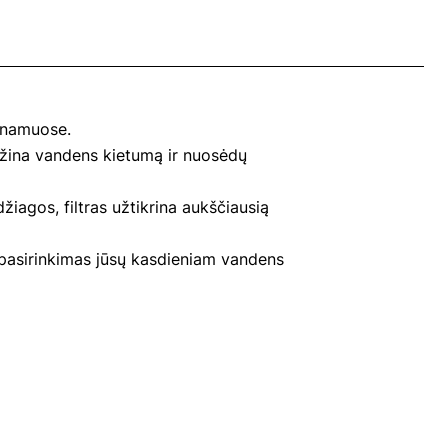
ų namuose.
umažina vandens kietumą ir nuosėdų
iagos, filtras užtikrina aukščiausią
s pasirinkimas jūsų kasdieniam vandens