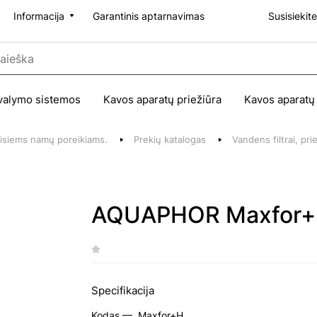
Informacija
Garantinis aptarnavimas
Susisiekit
valymo sistemos
Kavos aparatų priežiūra
Kavos aparatų
 visiems namų poreikiams.
Prekių katalogas
Vandens filtrai, pri
AQUAPHOR Maxfor+H p
Specifikacija
Kodas —
Maxfor+H