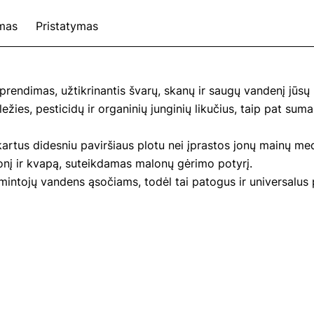
mas
Pristatymas
rendimas, užtikrinantis švarų, skanų ir saugų vandenį jūs
geležies, pesticidų ir organinių junginių likučius, taip pat s
artus didesniu paviršiaus plotu nei įprastos jonų mainų medž
nį ir kvapą, suteikdamas malonų gėrimo potyrį.
amintojų vandens ąsočiams, todėl tai patogus ir universalu