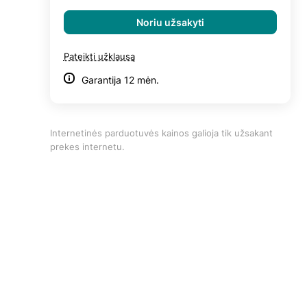
Noriu užsakyti
Pateikti užklausą
Garantija 12 mėn.
Internetinės parduotuvės kainos galioja tik užsakant
prekes internetu.