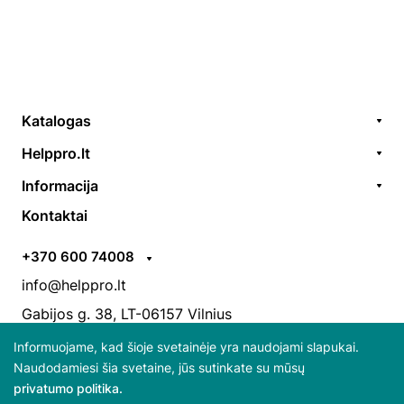
Katalogas
Remonto paslaugos
Helppro.lt
Prekės / aksesuarai
Apie Mus
Informacija
Akcijos
Kontaktai
Užsakymų formavimas
Kontaktai
Prekiniai ženklai
EGS
Apmokėjimo taisyklės
ES parama
+370 600 74008
Pristatymo taisyklės
Atsiliepimai
info@helppro.lt
Pirkimo-pardavimo taisyklės
Gabijos g. 38, LT-06157 Vilnius
Informuojame, kad šioje svetainėje yra naudojami slapukai.
Naudodamiesi šia svetaine, jūs sutinkate su mūsų
privatumo politika.