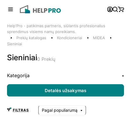
Atgal
Help'Pro - patikimas partneris, siūlantis profesionalius
Telefonai
sprendimus visiems namų poreikiams.
Prekių katalogas
Kondicioneriai
MIDEA
+370 600 74008
Sieniniai
Klientų aptarnavimo skyrius
Sieniniai
0 Prekių
Susisiekite su mumis
Kategorija
Detalės užsakymas
Pagal populiarumą
FILTRAS