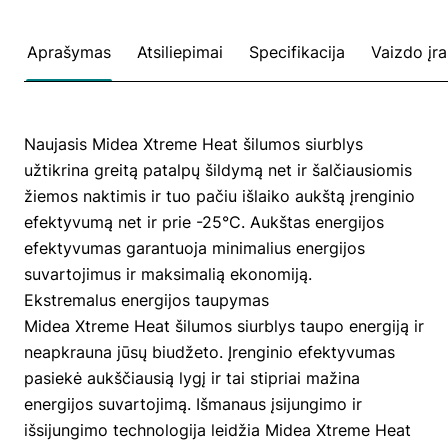
Aprašymas
Atsiliepimai
Specifikacija
Vaizdo įr
Naujasis Midea Xtreme Heat šilumos siurblys
užtikrina greitą patalpų šildymą net ir šalčiausiomis
žiemos naktimis ir tuo pačiu išlaiko aukštą įrenginio
efektyvumą net ir prie -25°C. Aukštas energijos
efektyvumas garantuoja minimalius energijos
suvartojimus ir maksimalią ekonomiją.
Ekstremalus energijos taupymas
Midea Xtreme Heat šilumos siurblys taupo energiją ir
neapkrauna jūsų biudžeto. Įrenginio efektyvumas
pasiekė aukščiausią lygį ir tai stipriai mažina
energijos suvartojimą. Išmanaus įsijungimo ir
išsijungimo technologija leidžia Midea Xtreme Heat