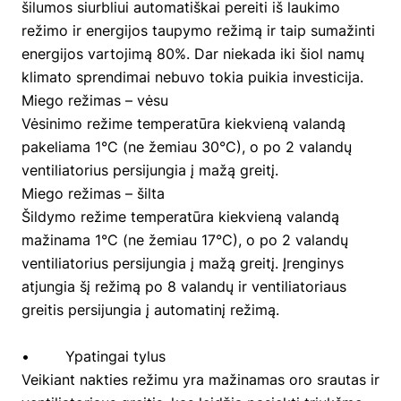
šilumos siurbliui automatiškai pereiti iš laukimo
režimo ir energijos taupymo režimą ir taip sumažinti
energijos vartojimą 80%. Dar niekada iki šiol namų
klimato sprendimai nebuvo tokia puikia investicija.
Miego režimas – vėsu
Vėsinimo režime temperatūra kiekvieną valandą
pakeliama 1°C (ne žemiau 30°C), o po 2 valandų
ventiliatorius persijungia į mažą greitį.
Miego režimas – šilta
Šildymo režime temperatūra kiekvieną valandą
mažinama 1°C (ne žemiau 17°C), o po 2 valandų
ventiliatorius persijungia į mažą greitį. Įrenginys
atjungia šį režimą po 8 valandų ir ventiliatoriaus
greitis persijungia į automatinį režimą.
• Ypatingai tylus
Veikiant nakties režimu yra mažinamas oro srautas ir