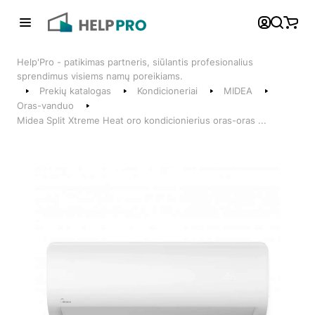
Atgal
Help'Pro - patikimas partneris, siūlantis profesionalius
Telefonai
sprendimus visiems namų poreikiams.
Prekių katalogas
Kondicioneriai
MIDEA
+370 600 74008
Oras-vanduo
Midea Split Xtreme Heat oro kondicionierius oras-oras ...
Klientų aptarnavimo skyrius
Susisiekite su mumis