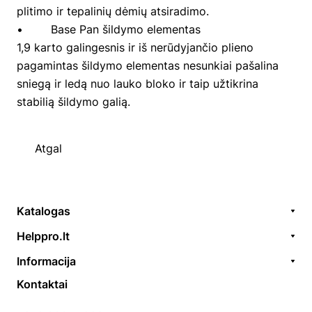
plitimo ir tepalinių dėmių atsiradimo.
• Base Pan šildymo elementas
1,9 karto galingesnis ir iš nerūdyjančio plieno
pagamintas šildymo elementas nesunkiai pašalina
sniegą ir ledą nuo lauko bloko ir taip užtikrina
stabilią šildymo galią.
Atgal
Katalogas
Remonto paslaugos
Helppro.lt
Prekės / aksesuarai
Apie Mus
Informacija
Akcijos
Kontaktai
Užsakymų formavimas
Kontaktai
Prekiniai ženklai
EGS
Apmokėjimo taisyklės