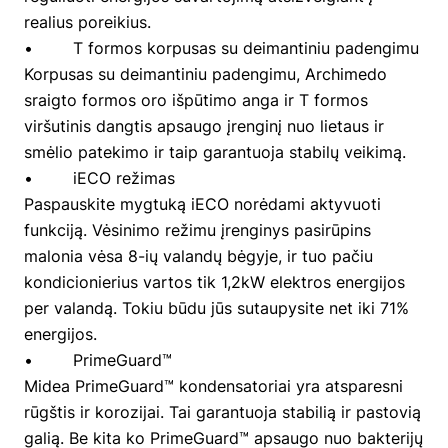
realius poreikius.
• T formos korpusas su deimantiniu padengimu
Korpusas su deimantiniu padengimu, Archimedo
sraigto formos oro išpūtimo anga ir T formos
viršutinis dangtis apsaugo įrenginį nuo lietaus ir
smėlio patekimo ir taip garantuoja stabilų veikimą.
• iECO režimas
Paspauskite mygtuką iECO norėdami aktyvuoti
funkciją. Vėsinimo režimu įrenginys pasirūpins
malonia vėsa 8-ių valandų bėgyje, ir tuo pačiu
kondicionierius vartos tik 1,2kW elektros energijos
per valandą. Tokiu būdu jūs sutaupysite net iki 71%
energijos.
• PrimeGuard™
Midea PrimeGuard™ kondensatoriai yra atsparesni
rūgštis ir korozijai. Tai garantuoja stabilią ir pastovią
galią. Be kita ko PrimeGuard™ apsaugo nuo bakterijų