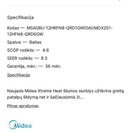
Specifikacija
Kodas —
MSAGBU-12HRFN8-QRD1GW(GA)/MOX201-
12HFN8-QRD6GW
Spalva: —
Baltas
SCOP rodiklis: —
4.6
SEER rodiklis: —
8.5
Garantija, mėn.: —
36 mėn.
Specifikacija
Naujasis Midea Xtreme Heat šilumos siurblys užtikrina greitą
patalpų šildymą net ir šalčiausiomis ži...
Pilnas aprašymas