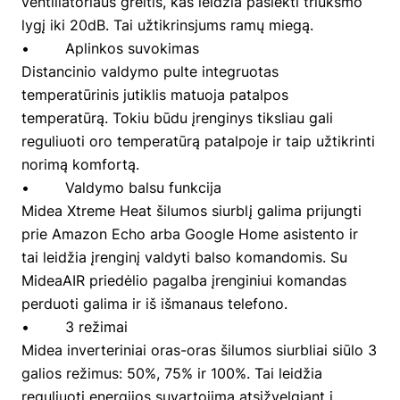
ventiliatoriaus greitis, kas leidžia pasiekti triukšmo
lygį iki 20dB. Tai užtikrinsjums ramų miegą.
• Aplinkos suvokimas
Distancinio valdymo pulte integruotas
temperatūrinis jutiklis matuoja patalpos
temperatūrą. Tokiu būdu įrenginys tiksliau gali
reguliuoti oro temperatūrą patalpoje ir taip užtikrinti
norimą komfortą.
• Valdymo balsu funkcija
Midea Xtreme Heat šilumos siurblį galima prijungti
prie Amazon Echo arba Google Home asistento ir
tai leidžia įrenginį valdyti balso komandomis. Su
MideaAIR priedėlio pagalba įrenginiui komandas
perduoti galima ir iš išmanaus telefono.
• 3 režimai
Midea inverteriniai oras-oras šilumos siurbliai siūlo 3
galios režimus: 50%, 75% ir 100%. Tai leidžia
reguliuoti energijos suvartojimą atsižvelgiant į