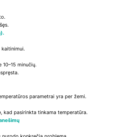
to.
mšęs.
).
 kaitinimui.
te 10–15 minučių.
šspręsta.
temperatūros parametrai yra per žemi.
te, kad pasirinkta tinkama temperatūra.
pranešimų
is nurodo konkrečią problemą.