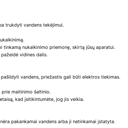
ba trukdyti vandens tekėjimui.
nukalkinimą.
i tinkamą nukalkinimo priemonę, skirtą jūsų aparatui.
u pažeidė vidines dalis.
pašildyti vandens, priežastis gali būti elektros tiekimas.
s prie maitinimo šaltinio.
etaisą, kad įsitikintumėte, jog jis veikia.
e nėra pakankamai vandens arba ji netinkamai įstatyta.