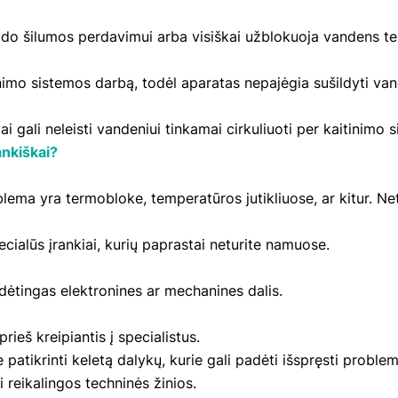
kdo šilumos perdavimui arba visiškai užblokuoja vandens te
nimo sistemos darbą, todėl aparatas nepajėgia sušildyti va
 gali neleisti vandeniui tinkamai cirkuliuoti per kaitinimo 
nkiškai?
problema yra termobloke, temperatūros jutikliuose, ar kitur. 
cialūs įrankiai, kurių paprastai neturite namuose.
udėtingas elektronines ar mechanines dalis.
prieš kreipiantis į specialistus.
 patikrinti keletą dalykų, kurie gali padėti išspręsti proble
reikalingos techninės žinios.