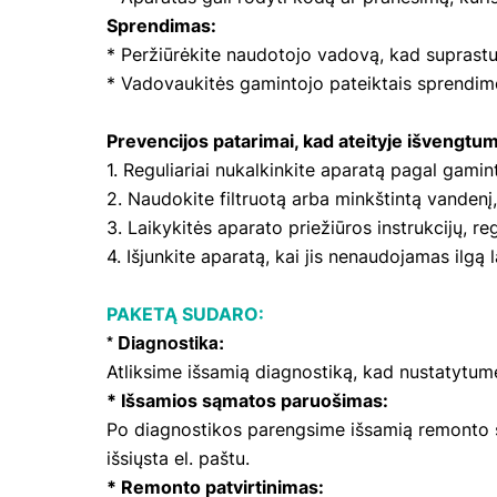
Sprendimas:
* Peržiūrėkite naudotojo vadovą, kad suprastu
* Vadovaukitės gamintojo pateiktais sprendim
Prevencijos patarimai, kad ateityje išvengt
1. Reguliariai nukalkinkite aparatą pagal gami
2. Naudokite filtruotą arba minkštintą vanden
3. Laikykitės aparato priežiūros instrukcijų, re
4. Išjunkite aparatą, kai jis nenaudojamas ilgą
PAKETĄ SUDARO:
* Diagnostika:
Atliksime išsamią diagnostiką, kad nustatytume
* Išsamios sąmatos paruošimas:
Po diagnostikos parengsime išsamią remonto są
išsiųsta el. paštu.
* Remonto patvirtinimas: