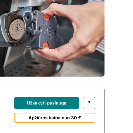
Užsakyti paslaugą
?
Apžiūros kaina nuo 30 €