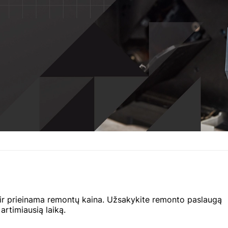
 ir prieinama remontų kaina. Užsakykite remonto paslaugą
artimiausią laiką.