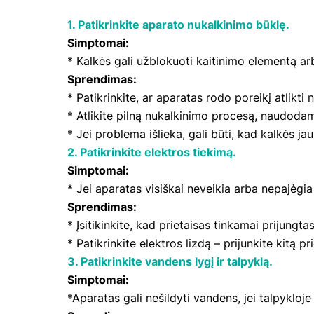
1. Patikrinkite aparato nukalkinimo būklę.
Simptomai:
* Kalkės gali užblokuoti kaitinimo elementą ar
Sprendimas:
* Patikrinkite, ar aparatas rodo poreikį atlikti 
* Atlikite pilną nukalkinimo procesą, naudodam
* Jei problema išlieka, gali būti, kad kalkės ja
2. Patikrinkite elektros tiekimą.
Simptomai:
* Jei aparatas visiškai neveikia arba nepajėgia 
Sprendimas:
* Įsitikinkite, kad prietaisas tinkamai prijungta
* Patikrinkite elektros lizdą – prijunkite kitą pri
3. Patikrinkite vandens lygį ir talpyklą.
Simptomai:
*Aparatas gali nešildyti vandens, jei talpykloj