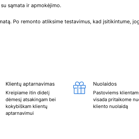
o su sąmata ir apmokėjimo.
atą. Po remonto atliksime testavimus, kad įsitikintume, jog
Klientų aptarnavimas
Nuolaidos
Kreipiame itin didelį
Pastoviems klientam
dėmesį atsakingam bei
visada pritaikome nu
kokybiškam klientų
kliento nuolaidą
aptarnavimui