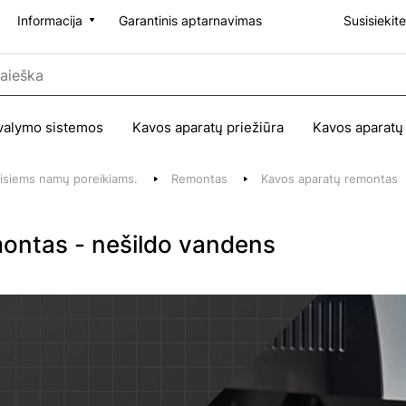
Informacija
Garantinis aptarnavimas
Susisiekit
valymo sistemos
Kavos aparatų priežiūra
Kavos aparatų
 visiems namų poreikiams.
Remontas
Kavos aparatų remontas
ontas - nešildo vandens