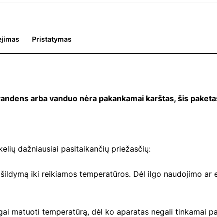
jimas
Pristatymas
vandens arba vanduo nėra pakankamai karštas, šis paketas 
kelių dažniausiai pasitaikančių priežasčių:
ldymą iki reikiamos temperatūros. Dėl ilgo naudojimo ar el
ngai matuoti temperatūrą, dėl ko aparatas negali tinkamai pa