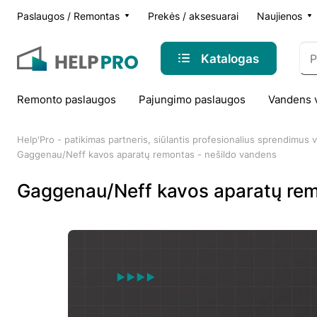
Paslaugos / Remontas
Prekės / aksesuarai
Naujienos
Katalogas
Remonto paslaugos
Pajungimo paslaugos
Vandens 
Help'Pro - patikimas partneris, siūlantis profesionalius sprendimus
Gaggenau/Neff kavos aparatų remontas - nešildo vandens
Gaggenau/Neff kavos aparatų rem