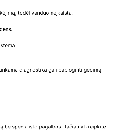
kėjimą, todėl vanduo neįkaista.
ndens.
sistemą.
Netinkama diagnostika gali pabloginti gedimą.
mą be specialisto pagalbos. Tačiau atkreipkite