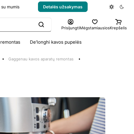
e su mumis
Detalės užsakymas
Prisijungti
Mėgstamiausios
Krepšelis
 remontas
De'longhi kavos pupelės
Gaggenau kavos aparatų remontas