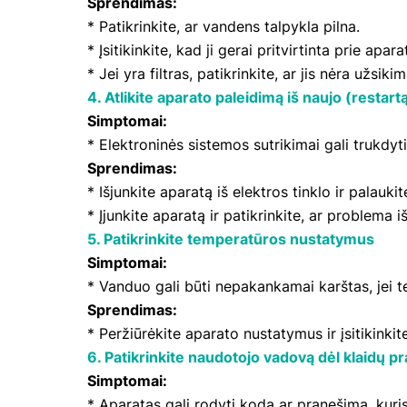
Sprendimas:
* Patikrinkite, ar vandens talpykla pilna.
* Įsitikinkite, kad ji gerai pritvirtinta prie apara
* Jei yra filtras, patikrinkite, ar jis nėra užsiki
4. Atlikite aparato paleidimą iš naujo (restartą
Simptomai:
* Elektroninės sistemos sutrikimai gali trukdyti
Sprendimas:
* Išjunkite aparatą iš elektros tinklo ir palauki
* Įjunkite aparatą ir patikrinkite, ar problema i
5. Patikrinkite temperatūros nustatymus
Simptomai:
* Vanduo gali būti nepakankamai karštas, jei 
Sprendimas:
* Peržiūrėkite aparato nustatymus ir įsitikinki
6. Patikrinkite naudotojo vadovą dėl klaidų 
Simptomai:
* Aparatas gali rodyti kodą ar pranešimą, kur