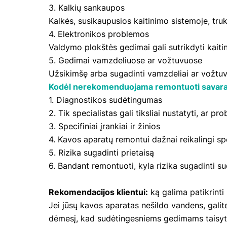
3. Kalkių sankaupos
Kalkės, susikaupusios kaitinimo sistemoje, tru
4. Elektronikos problemos
Valdymo plokštės gedimai gali sutrikdyti kaiti
5. Gedimai vamzdeliuose ar vožtuvuose
Užsikimšę arba sugadinti vamzdeliai ar vožtuvai
Kodėl nerekomenduojama remontuoti savara
1. Diagnostikos sudėtingumas
2. Tik specialistas gali tiksliai nustatyti, ar 
3. Specifiniai įrankiai ir žinios
4. Kavos aparatų remontui dažnai reikalingi spe
5. Rizika sugadinti prietaisą
6. Bandant remontuoti, kyla rizika sugadinti s
Rekomendacijos klientui:
ką galima patikrinti 
Jei jūsų kavos aparatas nešildo vandens, galite
dėmesį, kad sudėtingesniems gedimams taisyti 