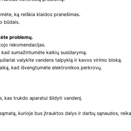
mėte, ką reiškia klaidos pranešimas.
o būdais.
umėte problemų.
ntojo rekomendacijas.
į, kad sumažintumėte kalkių susidarymą.
guliariai valykite vandens talpyklą ir kavos virimo bloką.
 laiką, kad išvengtumėte elektronikos perkrovų.
, kas trukdo aparatui šildyti vandenį.
matą, kurioje bus įtrauktos dalys ir darbų sąnaudos, reika