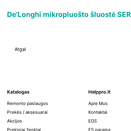
De'Longhi mikropluošto šluostė SE
Atgal
Katalogas
Helppro.lt
Remonto paslaugos
Apie Mus
Prekės / aksesuarai
Kontaktai
Akcijos
EGS
Prekiniai ženklai
ES parama