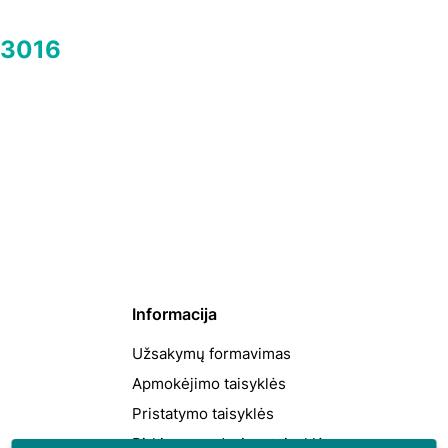
R3016
Informacija
Užsakymų formavimas
Apmokėjimo taisyklės
Pristatymo taisyklės
Pirkimo-pardavimo taisyklės