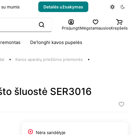
e su mumis
Detalės užsakymas
Prisijungti
Mėgstamiausios
Krepšelis
 remontas
De'longhi kavos pupelės
dai
Kavos aparatų priežiūros priemonės
što šluostė SER3016
Nėra sandėlyje