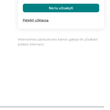
Noriu užsakyti
Pateikti užklausą
Internetinės parduotuvės kainos galioja tik užsakant
prekes internetu.