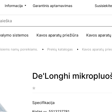
Informacija
Garantinis aptarnavimas
Susisiekit
valymo sistemos
Kavos aparatų priežiūra
Kavos aparatų
 visiems namų poreikiams.
Prekių katalogas
Kavos aparatų prie
De'Longhi mikropluo
Specifikacija
Kodas —
5513237781