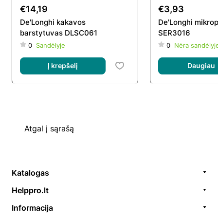
€14,19
€3,93
De'Longhi kakavos
De'Longhi mikrop
barstytuvas DLSC061
SER3016
0
Sandėlyje
0
Nėra sandėlyj
Į krepšelį
Daugiau
Atgal į sąrašą
Katalogas
Remonto paslaugos
Helppro.lt
Prekės / aksesuarai
Apie Mus
Informacija
Akcijos
Kontaktai
Užsakymų formavimas