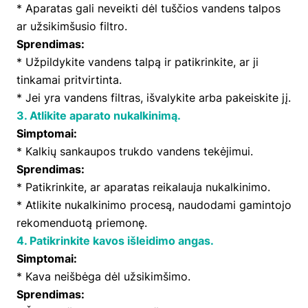
* Aparatas gali neveikti dėl tuščios vandens talpos
ar užsikimšusio filtro.
Sprendimas:
* Užpildykite vandens talpą ir patikrinkite, ar ji
tinkamai pritvirtinta.
* Jei yra vandens filtras, išvalykite arba pakeiskite jį.
3. Atlikite aparato nukalkinimą.
Simp
tomai:
* Kalkių sankaupos trukdo vandens tekėjimui.
Sprendimas:
* Patikrinkite, ar aparatas reikalauja nukalkinimo.
* Atlikite nukalkinimo procesą, naudodami gamintojo
rekomenduotą priemonę.
4. Patikrinkite kavos išleidimo angas.
Simptomai:
* Kava neišbėga dėl užsikimšimo.
Sprendimas: