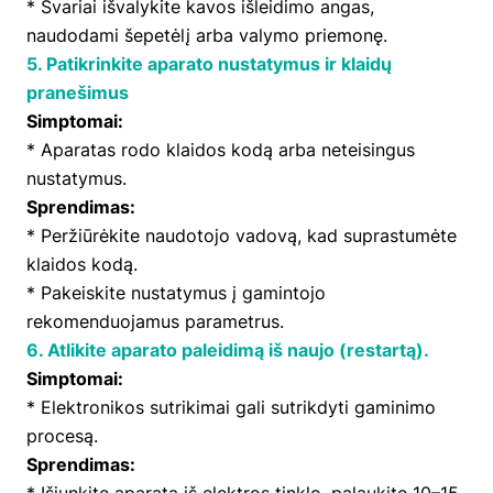
* Švariai išvalykite kavos išleidimo angas,
naudodami šepetėlį arba valymo priemonę.
5. Patikrinkite aparato nustatymus ir klaidų
pranešimus
Simptomai:
* Aparatas rodo klaidos kodą arba neteisingus
nustatymus.
Sprendimas:
* Peržiūrėkite naudotojo vadovą, kad suprastumėte
klaidos kodą.
* Pakeiskite nustatymus į gamintojo
rekomenduojamus parametrus.
6. Atlikite aparato paleidimą iš naujo (restartą).
Simptomai:
* Elektronikos sutrikimai gali sutrikdyti gaminimo
procesą.
Sprendimas:
* Išjunkite aparatą iš elektros tinklo, palaukite 10–15