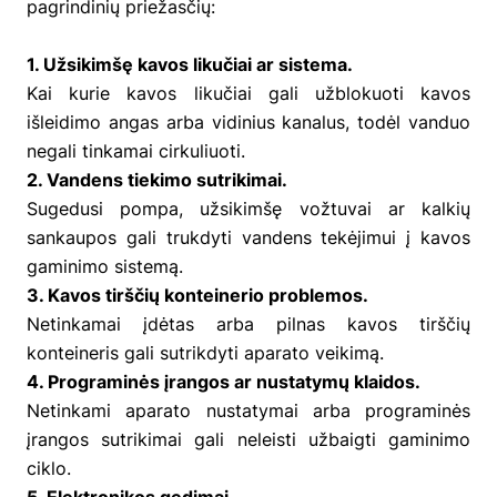
pagrindinių priežasčių:
1. Užsikimšę kavos likučiai ar sistema.
Kai kurie kavos likučiai gali užblokuoti kavos
išleidimo angas arba vidinius kanalus, todėl vanduo
negali tinkamai cirkuliuoti.
2. Vandens tiekimo sutrikimai.
Sugedusi pompa, užsikimšę vožtuvai ar kalkių
sankaupos gali trukdyti vandens tekėjimui į kavos
gaminimo sistemą.
3. Kavos tirščių konteinerio problemos.
Netinkamai įdėtas arba pilnas kavos tirščių
konteineris gali sutrikdyti aparato veikimą.
4. Programinės įrangos ar nustatymų klaidos.
Netinkami aparato nustatymai arba programinės
įrangos sutrikimai gali neleisti užbaigti gaminimo
ciklo.
5. Elektronikos gedimai.