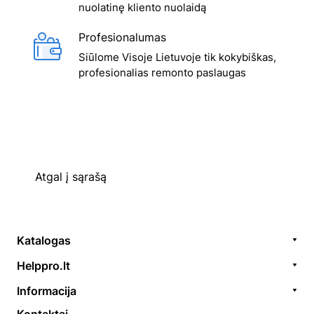
nuolatinę kliento nuolaidą
Profesionalumas
Siūlome Visoje Lietuvoje tik kokybiškas,
profesionalias remonto paslaugas
Atgal į sąrašą
Katalogas
Remonto paslaugos
Helppro.lt
Prekės / aksesuarai
Apie Mus
Informacija
Akcijos
Kontaktai
Užsakymų formavimas
Kontaktai