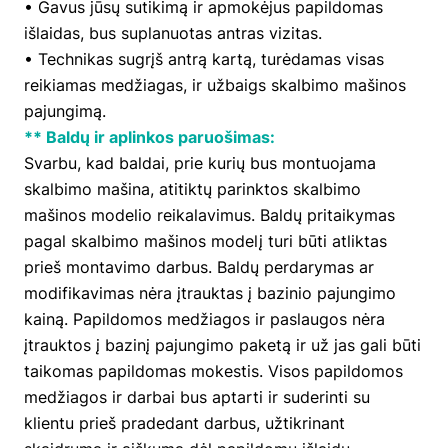
• Gavus jūsų sutikimą ir apmokėjus papildomas
išlaidas, bus suplanuotas antras vizitas.
• Technikas sugrįš antrą kartą, turėdamas visas
reikiamas medžiagas, ir užbaigs skalbimo mašinos
pajungimą.
** Baldų ir aplinkos paruošimas:
Svarbu, kad baldai, prie kurių bus montuojama
skalbimo mašina, atitiktų parinktos skalbimo
mašinos modelio reikalavimus. Baldų pritaikymas
pagal skalbimo mašinos modelį turi būti atliktas
prieš montavimo darbus. Baldų perdarymas ar
modifikavimas nėra įtrauktas į bazinio pajungimo
kainą. Papildomos medžiagos ir paslaugos nėra
įtrauktos į bazinį pajungimo paketą ir už jas gali būti
taikomas papildomas mokestis. Visos papildomos
medžiagos ir darbai bus aptarti ir suderinti su
klientu prieš pradedant darbus, užtikrinant