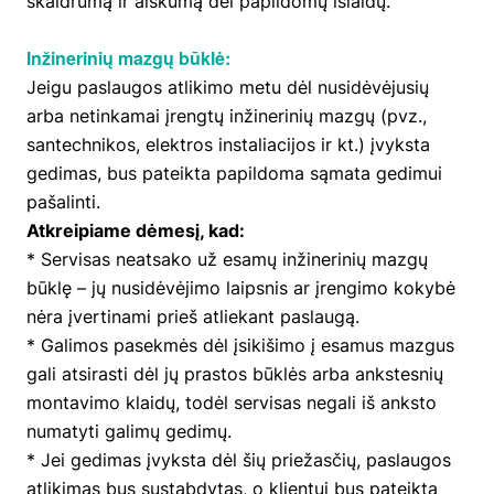
skaidrumą ir aiškumą dėl papildomų išlaidų.
Inžinerinių mazgų būklė:
Jeigu paslaugos atlikimo metu dėl nusidėvėjusių
arba netinkamai įrengtų inžinerinių mazgų (pvz.,
santechnikos, elektros instaliacijos ir kt.) įvyksta
gedimas, bus pateikta papildoma sąmata gedimui
pašalinti.
Atkreipiame dėmesį, kad:
* Servisas neatsako už esamų inžinerinių mazgų
būklę – jų nusidėvėjimo laipsnis ar įrengimo kokybė
nėra įvertinami prieš atliekant paslaugą.
* Galimos pasekmės dėl įsikišimo į esamus mazgus
gali atsirasti dėl jų prastos būklės arba ankstesnių
montavimo klaidų, todėl servisas negali iš anksto
numatyti galimų gedimų.
* Jei gedimas įvyksta dėl šių priežasčių, paslaugos
atlikimas bus sustabdytas, o klientui bus pateikta