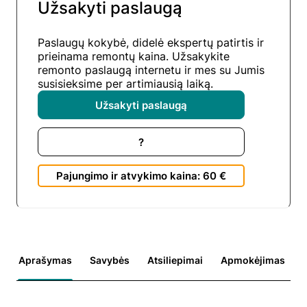
Užsakyti paslaugą
Paslaugų kokybė, didelė ekspertų patirtis ir
prieinama remontų kaina. Užsakykite
remonto paslaugą internetu ir mes su Jumis
susisieksime per artimiausią laiką.
Užsakyti paslaugą
?
Pajungimo ir atvykimo kaina: 60 €
Aprašymas
Savybės
Atsiliepimai
Apmokėjimas