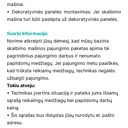
mašinai.
• Dekoratyvinės panelės montavimas: Jei skalbimo
mašina turi būti paslėpta už dekoratyvinės panelės.
Svarbi Informacija:
Norime atkreipti jūsų dėmesį, kad mūsų bazinis
skalbimo mašinos pajungimo paketas apima tik
pagrindinius pajungimo darbus ir nenumato
papildomų medžiagų. Jei pajungimo metu paaiškės,
kad trūksta reikiamų medžiagų, technikas negalės
užbaigti pajungimo.
Tokiu atveju:
• Technikas įvertins situaciją ir pateiks jums išsamų
sąrašą reikalingų medžiagų bei papildomų darbų
kainą.
• Šis sąrašas bus išsiųstas jūsų nurodytu el. pašto
adresu.