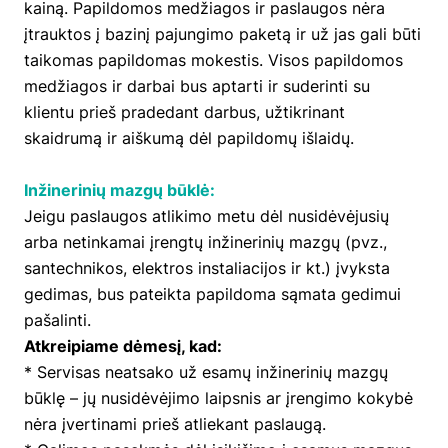
kainą. Papildomos medžiagos ir paslaugos nėra
įtrauktos į bazinį pajungimo paketą ir už jas gali būti
taikomas papildomas mokestis. Visos papildomos
medžiagos ir darbai bus aptarti ir suderinti su
klientu prieš pradedant darbus, užtikrinant
skaidrumą ir aiškumą dėl papildomų išlaidų.
Inžinerinių mazgų būklė:
Jeigu paslaugos atlikimo metu dėl nusidėvėjusių
arba netinkamai įrengtų inžinerinių mazgų (pvz.,
santechnikos, elektros instaliacijos ir kt.) įvyksta
gedimas, bus pateikta papildoma sąmata gedimui
pašalinti.
Atkreipiame dėmesį, kad:
* Servisas neatsako už esamų inžinerinių mazgų
būklę – jų nusidėvėjimo laipsnis ar įrengimo kokybė
nėra įvertinami prieš atliekant paslaugą.