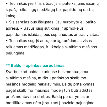
• Technikas įvertins situaciją ir pateiks jums išsamų
sąrašą reikalingų medžiagų bei papildomų darbų
kainą.
• Šis sąrašas bus išsiųstas jūsų nurodytu el. pašto
adresu. • Gavus jūsų sutikimą ir apmokėjus
papildomas išlaidas, bus suplanuotas antras vizitas.
• Technikas sugrįš antrą kartą, turėdamas visas
reikiamas medžiagas, ir užbaigs skalbimo mašinos
pajungimą.
** Baldų ir aplinkos paruošimas
Svarbu, kad baldai, kuriuose bus montuojama
skalbimo mašina, atitiktų parinktos skalbimo
mašinos modelio reikalavimus. Baldų pritaikymas
pagal skalbimo mašinos modelį turi būti atliktas
prieš montavimo darbus. Baldų perdarymas ar
modifikavimas nėra įtrauktas į bazinio pajungimo