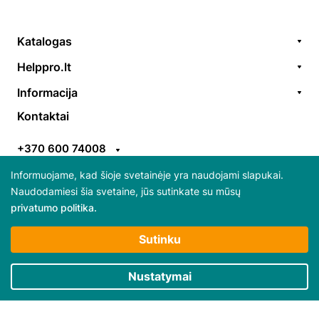
Katalogas
Remonto paslaugos
Helppro.lt
Prekės / aksesuarai
Apie Mus
Informacija
Akcijos
Kontaktai
Užsakymų formavimas
Kontaktai
Prekiniai ženklai
EGS
Apmokėjimo taisyklės
ES parama
+370 600 74008
Pristatymo taisyklės
Atsiliepimai
info@helppro.lt
Pirkimo-pardavimo taisyklės
Informuojame, kad šioje svetainėje yra naudojami slapukai.
Naudodamiesi šia svetaine, jūs sutinkate su mūsų
Gabijos g. 38, LT-06157 Vilnius
privatumo politika.
Daugiau apie slapukus ir jų atsisakymą skaitykite
Sutinku
“Privatumo politikoje”
Būtini slapukai
Nustatymai
© 2025 Visos teisės saugomos HelpPro
Rinkodaros / našumo slapukai
Privatumo politika
Pirkimo taisyklės ir sąlygos