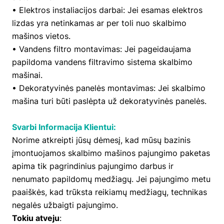
• Elektros instaliacijos darbai: Jei esamas elektros
lizdas yra netinkamas ar per toli nuo skalbimo
mašinos vietos.
• Vandens filtro montavimas: Jei pageidaujama
papildoma vandens filtravimo sistema skalbimo
mašinai.
• Dekoratyvinės panelės montavimas: Jei skalbimo
mašina turi būti paslėpta už dekoratyvinės panelės.
Svarbi Informacija Klientui:
Norime atkreipti jūsų dėmesį, kad mūsų bazinis
įmontuojamos skalbimo mašinos pajungimo paketas
apima tik pagrindinius pajungimo darbus ir
nenumato papildomų medžiagų. Jei pajungimo metu
paaiškės, kad trūksta reikiamų medžiagų, technikas
negalės užbaigti pajungimo.
Tokiu atveju
: