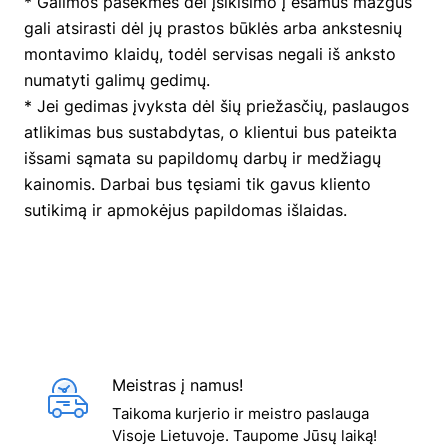
* Galimos pasekmės dėl įsikišimo į esamus mazgus
gali atsirasti dėl jų prastos būklės arba ankstesnių
montavimo klaidų, todėl servisas negali iš anksto
numatyti galimų gedimų.
* Jei gedimas įvyksta dėl šių priežasčių, paslaugos
atlikimas bus sustabdytas, o klientui bus pateikta
išsami sąmata su papildomų darbų ir medžiagų
kainomis. Darbai bus tęsiami tik gavus kliento
sutikimą ir apmokėjus papildomas išlaidas.
Meistras į namus!
Taikoma kurjerio ir meistro paslauga
Visoje Lietuvoje. Taupome Jūsų laiką!