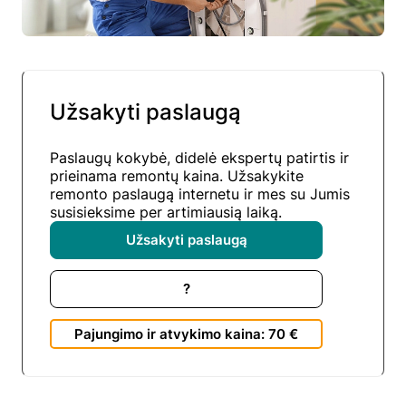
Užsakyti paslaugą
Paslaugų kokybė, didelė ekspertų patirtis ir
prieinama remontų kaina. Užsakykite
remonto paslaugą internetu ir mes su Jumis
susisieksime per artimiausią laiką.
Užsakyti paslaugą
?
Pajungimo ir atvykimo kaina: 70 €