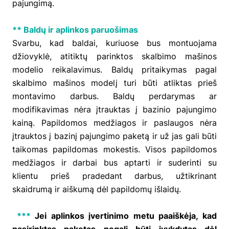
pajungimą.
** Baldų ir aplinkos paruošimas
Svarbu, kad baldai, kuriuose bus montuojama
džiovyklė, atitiktų parinktos skalbimo mašinos
modelio reikalavimus. Baldų pritaikymas pagal
skalbimo mašinos modelį turi būti atliktas prieš
montavimo darbus. Baldų perdarymas ar
modifikavimas nėra įtrauktas į bazinio pajungimo
kainą. Papildomos medžiagos ir paslaugos nėra
įtrauktos į bazinį pajungimo paketą ir už jas gali būti
taikomas papildomas mokestis. Visos papildomos
medžiagos ir darbai bus aptarti ir suderinti su
klientu prieš pradedant darbus, užtikrinant
skaidrumą ir aiškumą dėl papildomų išlaidų.
***
Jei aplinkos įvertinimo metu paaiškėja, kad