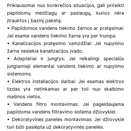
Priklausomai nuo konkrečios situacijos, gali prireikti
papildomų medžiagų ar paslaugų, kurios nėra
įtrauktos į bazinį paketą:
• Papildomos vandens tiekimo žarnos ar pratęsimai:
Jei esama vandens tiekimo žarna yra per trumpa.
• Kanalizacijos pratęsimo vamzdžiai: Jei nupylimo
žarna nesiekia kanalizacijos įvado.
• Adapteriai ir jungtys: Jei reikalingi specialūs
jungiamieji elementai vandens tiekimo ar nupylimo
sistemoms.
• Elektros instaliacijos darbai: Jei esamas elektros
lizdas yra netinkamas ar per toli nuo skalbimo
mašinos vietos.
• Vandens filtro montavimas: Jei pageidaujama
papildoma vandens filtravimo sistema džiovyklei.
• Dekoratyvinės panelės montavimas: Jei džiovyklė
turi būti paslėpta už dekoratyvinės panelės.