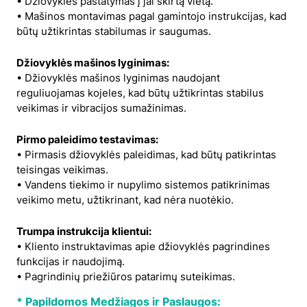
• Džiovyklės pastatymas į jai skirtą vietą.
• Mašinos montavimas pagal gamintojo instrukcijas, kad
būtų užtikrintas stabilumas ir saugumas.
Džiovyklės mašinos lyginimas:
• Džiovyklės mašinos lyginimas naudojant
reguliuojamas kojeles, kad būtų užtikrintas stabilus
veikimas ir vibracijos sumažinimas.
Pirmo paleidimo testavimas:
• Pirmasis džiovyklės paleidimas, kad būtų patikrintas
teisingas veikimas.
• Vandens tiekimo ir nupylimo sistemos patikrinimas
veikimo metu, užtikrinant, kad nėra nuotėkio.
Trumpa instrukcija klientui:
• Kliento instruktavimas apie džiovyklės pagrindines
funkcijas ir naudojimą.
• Pagrindinių priežiūros patarimų suteikimas.
* Papildomos Medžiagos ir Paslaugos: