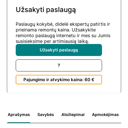
Užsakyti paslaugą
Paslaugų kokybė, didelė ekspertų patirtis ir
prieinama remontų kaina. Užsakykite
remonto paslaugą internetu ir mes su Jumis
susisieksime per artimiausią laiką.
Užsakyti paslaugą
?
Pajungimo ir atvykimo kaina: 60 €
Aprašymas
Savybės
Atsiliepimai
Apmokėjimas