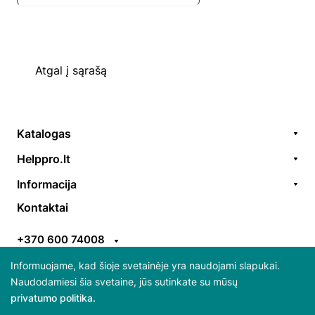
Atgal į sąrašą
Katalogas
Remonto paslaugos
Helppro.lt
Prekės / aksesuarai
Apie Mus
Informacija
Akcijos
Kontaktai
Užsakymų formavimas
Kontaktai
Prekiniai ženklai
EGS
Apmokėjimo taisyklės
ES parama
+370 600 74008
Pristatymo taisyklės
Atsiliepimai
info@helppro.lt
Pirkimo-pardavimo taisyklės
Informuojame, kad šioje svetainėje yra naudojami slapukai.
Naudodamiesi šia svetaine, jūs sutinkate su mūsų
Gabijos g. 38, LT-06157 Vilnius
privatumo politika.
Daugiau apie slapukus ir jų atsisakymą skaitykite