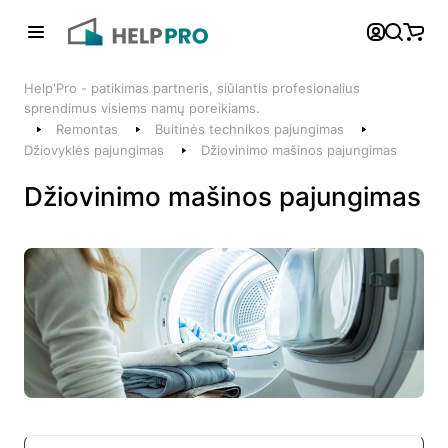
Atgal
Help'Pro - patikimas partneris, siūlantis profesionalius
Telefonai
sprendimus visiems namų poreikiams.
Remontas
Buitinės technikos pajungimas
+370 600 74008
Džiovyklės pajungimas
Džiovinimo mašinos pajungimas
Klientų aptarnavimo skyrius
Džiovinimo mašinos pajungimas
Susisiekite su mumis