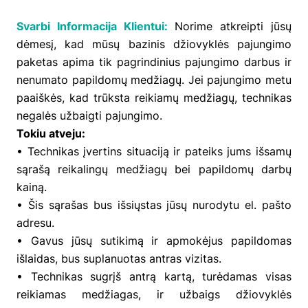
Svarbi Informacija Klientui:
Norime atkreipti jūsų
dėmesį, kad mūsų bazinis džiovyklės pajungimo
paketas apima tik pagrindinius pajungimo darbus ir
nenumato papildomų medžiagų. Jei pajungimo metu
paaiškės, kad trūksta reikiamų medžiagų, technikas
negalės užbaigti pajungimo.
Tokiu atveju:
• Technikas įvertins situaciją ir pateiks jums išsamų
sąrašą reikalingų medžiagų bei papildomų darbų
kainą.
• Šis sąrašas bus išsiųstas jūsų nurodytu el. pašto
adresu.
• Gavus jūsų sutikimą ir apmokėjus papildomas
išlaidas, bus suplanuotas antras vizitas.
• Technikas sugrįš antrą kartą, turėdamas visas
reikiamas medžiagas, ir užbaigs džiovyklės