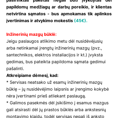
pasirinktas paketas negali būti įvykdytas dėl
papildomų medžiagų ar darbų poreikio, ir klientas
netvirtina sąmatos - bus apmokamas tik aplinkos
įvertinimas ir atvykimo mokestis
(
45€
)
.
Inžinerinių mazgų būklė:
Jeigu paslaugos atlikimo metu dėl nusidėvėjusių
arba netinkamai įrengtų inžinerinių mazgų (pvz.,
santechnikos, elektros instaliacijos ir kt.) įvyksta
gedimas, bus pateikta papildoma sąmata gedimui
pašalinti.
Atkreipiame dėmesį, kad:
* Servisas neatsako už esamų inžinerinių mazgų
būklę – jų nusidėvėjimo laipsnis ar įrengimo kokybė
nėra įvertinami prieš atliekant paslaugą.
* Galimos pasekmės dėl įsikišimo į esamus mazgus
gali atsirasti dėl jų prastos būklės arba ankstesnių
montavimo klaidų, todėl servisas negali iš anksto