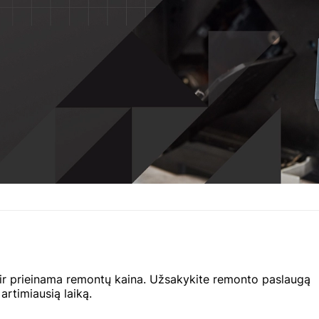
 ir prieinama remontų kaina. Užsakykite remonto paslaugą
artimiausią laiką.