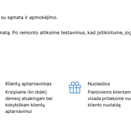
o su sąmata ir apmokėjimo.
atą. Po remonto atliksime testavimus, kad įsitikintume, jog
Klientų aptarnavimas
Nuolaidos
Kreipiame itin didelį
Pastoviems klientam
dėmesį atsakingam bei
visada pritaikome nu
kokybiškam klientų
kliento nuolaidą
aptarnavimui