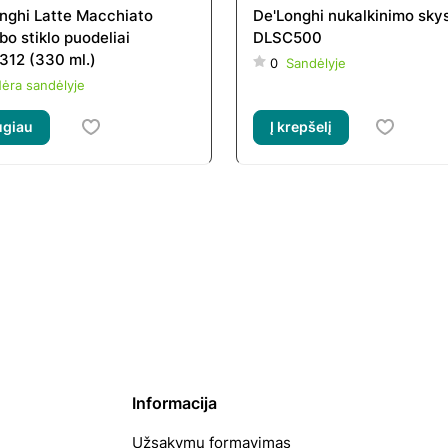
nghi Latte Macchiato
De'Longhi nukalkinimo skys
bo stiklo puodeliai
DLSC500
12 (330 ml.)
0
Sandėlyje
ėra sandėlyje
ugiau
Į krepšelį
Informacija
Užsakymų formavimas