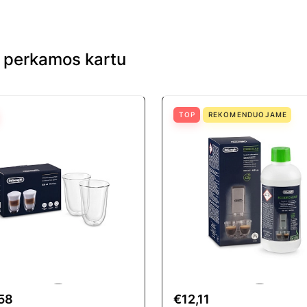
i perkamos kartu
TOP
REKOMENDUOJAME
58
€12,11