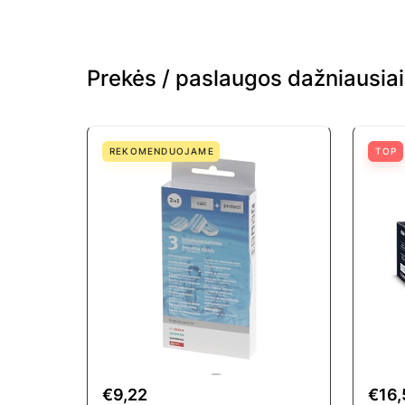
Prekės / paslaugos dažniausia
REKOMENDUOJAME
TOP
€9,22
€16,