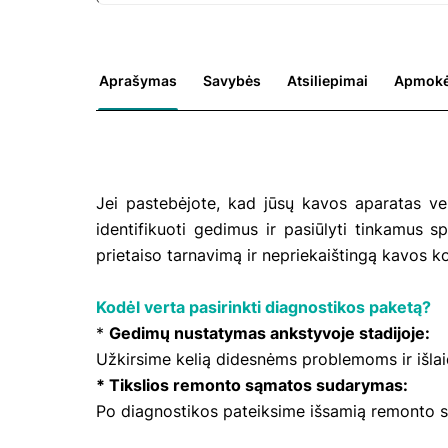
Aprašymas
Savybės
Atsiliepimai
Apmokė
Jei pastebėjote, kad jūsų kavos aparatas vei
identifikuoti gedimus ir pasiūlyti tinkamus s
prietaiso tarnavimą ir nepriekaištingą kavos k
Kodėl verta pasirinkti diagnostikos paketą?
*
Gedimų nustatymas ankstyvoje stadijoje:
Užkirsime kelią didesnėms problemoms ir išla
* Tikslios remonto sąmatos sudarymas:
Po diagnostikos pateiksime išsamią remonto sąm