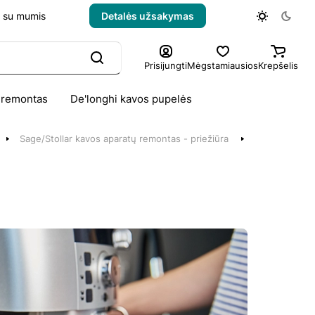
e su mumis
Detalės užsakymas
Prisijungti
Mėgstamiausios
Krepšelis
 remontas
De'longhi kavos pupelės
Sage/Stollar kavos aparatų remontas - priežiūra