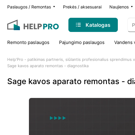
Paslaugos / Remontas
Prekės / aksesuarai
Naujienos
Katalogas
Remonto paslaugos
Pajungimo paslaugos
Vandens 
Help'Pro - patikimas partneris, siūlantis profesionalius sprendimus
Sage kavos aparato remontas - diagnostika
Sage kavos aparato remontas - di