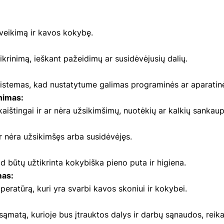
 veikimą ir kavos kokybę.
tikrinimą, ieškant pažeidimų ar susidėvėjusių dalių.
 sistemas, kad nustatytume galimas programinės ar aparatin
nimas:
aištingai ir ar nėra užsikimšimų, nuotėkių ar kalkių sankaup
ir nėra užsikimšęs arba susidėvėjęs.
d būtų užtikrinta kokybiška pieno puta ir higiena.
mas:
eratūrą, kuri yra svarbi kavos skoniui ir kokybei.
matą, kurioje bus įtrauktos dalys ir darbų sąnaudos, reika