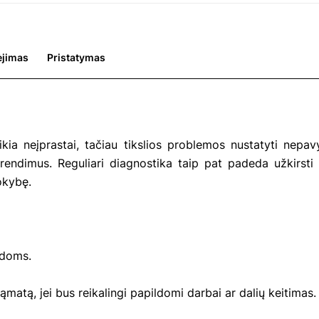
jimas
Pristatymas
kia neįprastai, tačiau tikslios problemos nustatyti nepavy
prendimus. Reguliari diagnostika taip pat padeda užkirsti
okybę.
idoms.
atą, jei bus reikalingi papildomi darbai ar dalių keitimas.