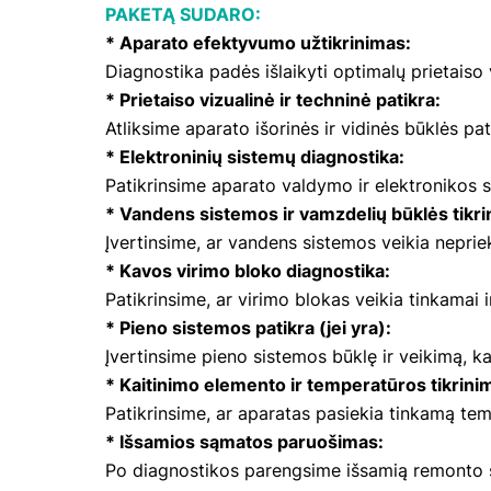
PAKETĄ SUDARO:
* Aparato efektyvumo užtikrinimas:
Diagnostika padės išlaikyti optimalų prietaiso
* Prietaiso vizualinė ir techninė patikra:
Atliksime aparato išorinės ir vidinės būklės pa
* Elektroninių sistemų diagnostika:
Patikrinsime aparato valdymo ir elektronikos
* Vandens sistemos ir vamzdelių būklės tikri
Įvertinsime, ar vandens sistemos veikia nepriek
* Kavos virimo bloko diagnostika:
Patikrinsime, ar virimo blokas veikia tinkamai 
* Pieno sistemos patikra (jei yra):
Įvertinsime pieno sistemos būklę ir veikimą, ka
* Kaitinimo elemento ir temperatūros tikrini
Patikrinsime, ar aparatas pasiekia tinkamą temp
* Išsamios sąmatos paruošimas:
Po diagnostikos parengsime išsamią remonto są