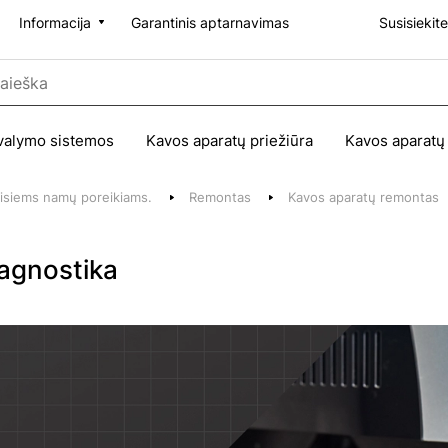
Informacija
Garantinis aptarnavimas
Susisiekit
valymo sistemos
Kavos aparatų priežiūra
Kavos aparatų
 visiems namų poreikiams.
Remontas
Kavos aparatų remontas
agnostika