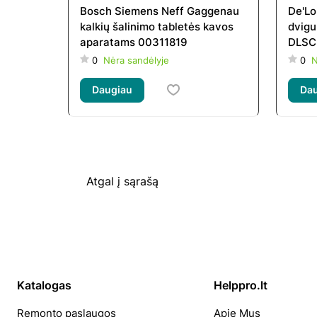
Bosch Siemens Neff Gaggenau
De'Lo
kalkių šalinimo tabletės kavos
dvigu
aparatams 00311819
DLSC3
0
Nėra sandėlyje
0
N
Daugiau
Da
Atgal į sąrašą
Katalogas
Helppro.lt
Remonto paslaugos
Apie Mus