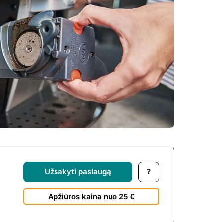
Užsakyti paslaugą
?
Apžiūros kaina nuo 25 €