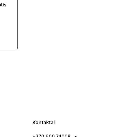
tis
Kontaktai
+370 600 74008