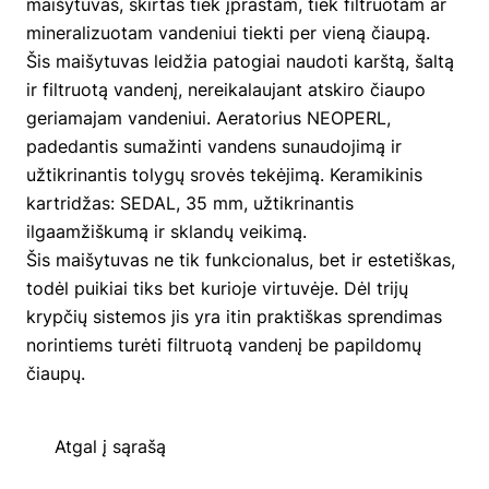
maišytuvas, skirtas tiek įprastam, tiek filtruotam ar
mineralizuotam vandeniui tiekti per vieną čiaupą.
Šis maišytuvas leidžia patogiai naudoti karštą, šaltą
ir filtruotą vandenį, nereikalaujant atskiro čiaupo
geriamajam vandeniui. Aeratorius NEOPERL,
padedantis sumažinti vandens sunaudojimą ir
užtikrinantis tolygų srovės tekėjimą. Keramikinis
kartridžas: SEDAL, 35 mm, užtikrinantis
ilgaamžiškumą ir sklandų veikimą.
Šis maišytuvas ne tik funkcionalus, bet ir estetiškas,
todėl puikiai tiks bet kurioje virtuvėje. Dėl trijų
krypčių sistemos jis yra itin praktiškas sprendimas
norintiems turėti filtruotą vandenį be papildomų
čiaupų.
Atgal į sąrašą