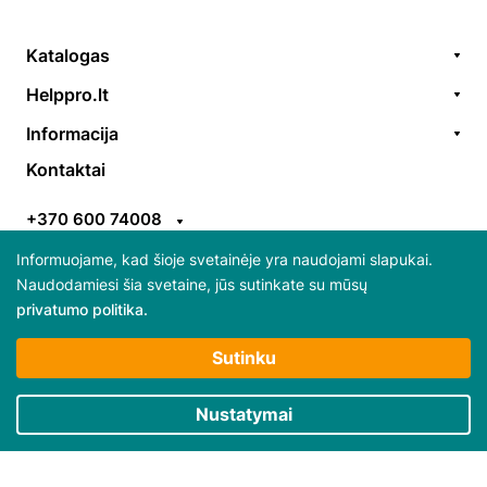
Katalogas
Remonto paslaugos
Helppro.lt
Prekės / aksesuarai
Apie Mus
Informacija
Akcijos
Kontaktai
Užsakymų formavimas
Kontaktai
Prekiniai ženklai
EGS
Apmokėjimo taisyklės
ES parama
+370 600 74008
Pristatymo taisyklės
Atsiliepimai
info@helppro.lt
Pirkimo-pardavimo taisyklės
Informuojame, kad šioje svetainėje yra naudojami slapukai.
Naudodamiesi šia svetaine, jūs sutinkate su mūsų
Gabijos g. 38, LT-06157 Vilnius
privatumo politika.
Daugiau apie slapukus ir jų atsisakymą skaitykite
Sutinku
“Privatumo politikoje”
Būtini slapukai
Nustatymai
© 2025 Visos teisės saugomos HelpPro
Rinkodaros / našumo slapukai
Privatumo politika
Pirkimo taisyklės ir sąlygos