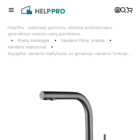
Atgal
Help'Pro - patikimas partneris, siūlantis profesionalius
Telefonai
sprendimus visiems namų poreikiams.
Prekių katalogas
Vandens filtrai, priedai
+370 600 74008
Vandens maišytuvai
Aquaphor vandens maišytuvas su geriamojo vandens funkcija ...
Klientų aptarnavimo skyrius
Susisiekite su mumis