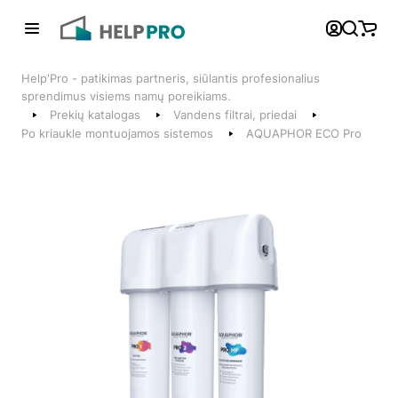
Atgal
Help'Pro - patikimas partneris, siūlantis profesionalius
Telefonai
sprendimus visiems namų poreikiams.
Prekių katalogas
Vandens filtrai, priedai
+370 600 74008
Po kriaukle montuojamos sistemos
AQUAPHOR ECO Pro
Klientų aptarnavimo skyrius
Susisiekite su mumis