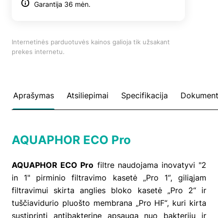
Garantija 36 mėn.
Internetinės parduotuvės kainos galioja tik užsakant
prekes internetu.
Aprašymas
Atsiliepimai
Specifikacija
Dokument
AQUAPHOR ECO Pro
AQUAPHOR ECO Pro
filtre naudojama inovatyvi "2
in 1" pirminio filtravimo kasetė „Pro 1“, giliąjam
filtravimui skirta anglies bloko kasetė „Pro 2“ ir
tuščiavidurio pluošto membrana „Pro HF“, kuri kirta
sustiprinti antibakterinę apsaugą nuo bakterijų ir