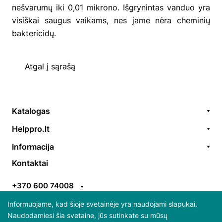
nešvarumų iki 0,01 mikrono. Išgrynintas vanduo yra
visiškai saugus vaikams, nes jame nėra cheminių
baktericidų.
Atgal į sąrašą
Katalogas
Remonto paslaugos
Helppro.lt
Prekės / aksesuarai
Apie Mus
Informacija
Akcijos
Kontaktai
Užsakymų formavimas
Kontaktai
Prekiniai ženklai
EGS
Apmokėjimo taisyklės
ES parama
+370 600 74008
Pristatymo taisyklės
Atsiliepimai
info@helppro.lt
Pirkimo-pardavimo taisyklės
Informuojame, kad šioje svetainėje yra naudojami slapukai.
Naudodamiesi šia svetaine, jūs sutinkate su mūsų
Gabijos g. 38, LT-06157 Vilnius