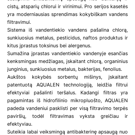
cistų, atsparių chlorui ir virinimui. Pro serijos kasetės
yra moderniausias sprendimas kokybiškam vandens
filtravimui.
Sistema iš vandentiekio vandens pašalina chlorą,
sunkiuosius metalus, pesticidus, naftos produktus ir
kitus įprastus toksinus bei alergenus.
Sumažina įprastas vandentiekio vandenyje esančias
kenksmingas medžiagas, įskaitant chlorą, organinius
junginius, sunkiuosius metalus, bakterijas, fenolius.
Aukštos kokybės sorbentų mišinys, įskaitant
patentuotą AQUALEN technologiją, leidžia filtrui
efektyviai pašalinti teršalus. Kadangi filtras yra
pagamintas iš hidrofilinio mikropluošto, AQUALEN
padeda vandeniui pasklisti per visą filtravimo terpės
paviršių, todėl filtravimas vyksta greičiau ir
efektyviau.
Suteikia labai veiksmingą antibakterinę apsaugą nuo