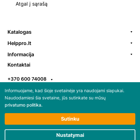
Atgal į sąrašą
Katalogas
Remonto paslaugos
Helppro.lt
Prekės / aksesuarai
Apie Mus
Informacija
Akcijos
Kontaktai
Užsakymų formavimas
Kontaktai
Prekiniai ženklai
EGS
Apmokėjimo taisyklės
ES parama
+370 600 74008
Pristatymo taisyklės
Atsiliepimai
info@helppro.lt
Pirkimo-pardavimo taisyklės
Informuojame, kad šioje svetainėje yra naudojami slapukai.
Naudodamiesi šia svetaine, jūs sutinkate su mūsų
Gabijos g. 38, LT-06157 Vilnius
privatumo politika.
Daugiau apie slapukus ir jų atsisakymą skaitykite
Sutinku
“Privatumo politikoje”
Būtini slapukai
Nustatymai
© 2025 Visos teisės saugomos HelpPro
Rinkodaros / našumo slapukai