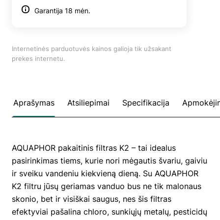
Garantija 18 mėn.
Internetinės parduotuvės kainos galioja tik užsakant
prekes internetu.
Aprašymas
Atsiliepimai
Specifikacija
Apmokėji
AQUAPHOR pakaitinis filtras K2 – tai idealus
pasirinkimas tiems, kurie nori mėgautis švariu, gaiviu
ir sveiku vandeniu kiekvieną dieną. Su AQUAPHOR
K2 filtru jūsų geriamas vanduo bus ne tik malonaus
skonio, bet ir visiškai saugus, nes šis filtras
efektyviai pašalina chloro, sunkiųjų metalų, pesticidų