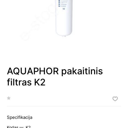
AQUAPHOR pakaitinis
filtras K2
Specifikacija
Kodas —
K2