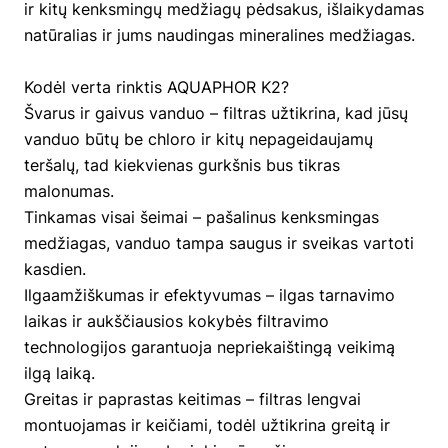
ir kitų kenksmingų medžiagų pėdsakus, išlaikydamas
natūralias ir jums naudingas mineralines medžiagas.
Kodėl verta rinktis AQUAPHOR K2?
Švarus ir gaivus vanduo – filtras užtikrina, kad jūsų
vanduo būtų be chloro ir kitų nepageidaujamų
teršalų, tad kiekvienas gurkšnis bus tikras
malonumas.
Tinkamas visai šeimai – pašalinus kenksmingas
medžiagas, vanduo tampa saugus ir sveikas vartoti
kasdien.
Ilgaamžiškumas ir efektyvumas – ilgas tarnavimo
laikas ir aukščiausios kokybės filtravimo
technologijos garantuoja nepriekaištingą veikimą
ilgą laiką.
Greitas ir paprastas keitimas – filtras lengvai
montuojamas ir keičiami, todėl užtikrina greitą ir