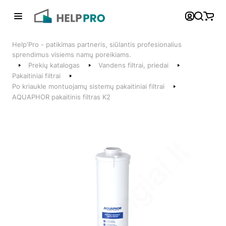
Atgal
Help'Pro - patikimas partneris, siūlantis profesionalius
Telefonai
sprendimus visiems namų poreikiams.
Prekių katalogas
Vandens filtrai, priedai
+370 600 74008
Pakaitiniai filtrai
Po kriaukle montuojamų sistemų pakaitiniai filtrai
Klientų aptarnavimo skyrius
AQUAPHOR pakaitinis filtras K2
Susisiekite su mumis