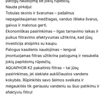
patogų naudojimą be jokių rūpesčių.
Nauda pirkėjui:
Tobulas skonis ir švarumas – pašalinus
nepageidaujamas medžiagas, vanduo išlieka švarus,
gaivus ir malonus gerti.
Ekonomiškas pasirinkimas – ilgas tarnavimo laikas ir
puikus filtravimo efektyvumas užtikrina, kad jūsų
investicija atsipirks su kaupu.
Patogus kasdienis naudojimas – lengvai
įmontuojamas filtras užtikrina patogumą ir nesukelia
jokių papildomų rūpesčių.
AQUAPHOR K2 pakaitinis filtras – tai jūsų
pasirinkimas, jei siekiate aukščiausios vandens
kokybės. Rūpinkitės savo šeimos sveikata ir
mėgaukitės tik geriausiu vandeniu su šiuo patikimu ir
efektyviu filtru!