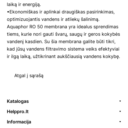
laiką ir energiją.
•Ekonomiškas ir aplinkai draugiškas pasirinkimas,
optimizuojantis vandens ir atliekų šalinimą.
Aquaphor RO 50 membrana yra idealus sprendimas
tiems, kurie nori gauti švarų, saugų ir geros kokybės
vandenį kasdien. Su šia membrana galite būti tikri,
kad jūsų vandens filtravimo sistema veiks efektyviai
ir ilgą laiką, užtikrinant aukščiausią vandens kokybę.
Atgal į sąrašą
Katalogas
Remonto paslaugos
Helppro.lt
Prekės / aksesuarai
Apie Mus
Informacija
Akcijos
Kontaktai
Užsakymų formavimas