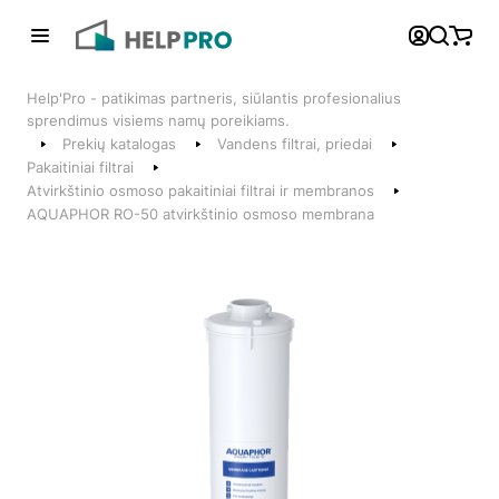
Atgal
Help'Pro - patikimas partneris, siūlantis profesionalius
Telefonai
sprendimus visiems namų poreikiams.
Prekių katalogas
Vandens filtrai, priedai
+370 600 74008
Pakaitiniai filtrai
Atvirkštinio osmoso pakaitiniai filtrai ir membranos
Klientų aptarnavimo skyrius
AQUAPHOR RO-50 atvirkštinio osmoso membrana
Susisiekite su mumis