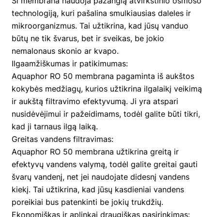
Ši membrana naudoja pažangią atvirkštinio osmoso
technologiją, kuri pašalina smulkiausias daleles ir
mikroorganizmus. Tai užtikrina, kad jūsų vanduo
būtų ne tik švarus, bet ir sveikas, be jokio
nemalonaus skonio ar kvapo.
Ilgaamžiškumas ir patikimumas:
Aquaphor RO 50 membrana pagaminta iš aukštos
kokybės medžiagų, kurios užtikrina ilgalaikį veikimą
ir aukštą filtravimo efektyvumą. Ji yra atspari
nusidėvėjimui ir pažeidimams, todėl galite būti tikri,
kad ji tarnaus ilgą laiką.
Greitas vandens filtravimas:
Aquaphor RO 50 membrana užtikrina greitą ir
efektyvų vandens valymą, todėl galite greitai gauti
švarų vandenį, net jei naudojate didesnį vandens
kiekį. Tai užtikrina, kad jūsų kasdieniai vandens
poreikiai bus patenkinti be jokių trukdžių.
Ekonomiškas ir aplinkai draugiškas pasirinkimas: