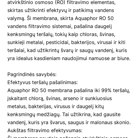
atvirkštinio osmoso (RO) filtravimo elementas,
skirtas užtikrinti efektyvų ir patikimą vandens
valymą. Ši membrana, skirta Aquaphor RO 50
vandens filtravimo sistemai, pašalina daugelį
kenksmingų teršalų, tokių kaip chloras, švinas,
sunkieji metalai, pesticidai, bakterijos, virusai ir kiti
teršalai, kad užtikrintų švarų ir saugų vandenį, kuris
yra idealus kasdieniam naudojimui namuose ar biure.
Pagrindinės savybės:
Efektyvus teršalų pašalinimas:
Aquaphor RO 50 membrana pašalina iki 99% teršalų,
įskaitant chlorą, švinas, arseno ir sunkiuosius
metalus, bakterijas, virusus ir daugelį kitų
kenksmingų medžiagų. Tai užtikrina, kad gausite
vandenį, kuris yra švarus, saugus ir malonaus skonio.
Aukštas filtravimo efektyvumas: