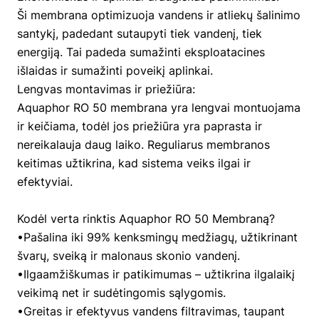
Ši membrana optimizuoja vandens ir atliekų šalinimo
santykį, padedant sutaupyti tiek vandenį, tiek
energiją. Tai padeda sumažinti eksploatacines
išlaidas ir sumažinti poveikį aplinkai.
Lengvas montavimas ir priežiūra:
Aquaphor RO 50 membrana yra lengvai montuojama
ir keičiama, todėl jos priežiūra yra paprasta ir
nereikalauja daug laiko. Reguliarus membranos
keitimas užtikrina, kad sistema veiks ilgai ir
efektyviai.
Kodėl verta rinktis Aquaphor RO 50 Membraną?
•Pašalina iki 99% kenksmingų medžiagų, užtikrinant
švarų, sveiką ir malonaus skonio vandenį.
•Ilgaamžiškumas ir patikimumas – užtikrina ilgalaikį
veikimą net ir sudėtingomis sąlygomis.
•Greitas ir efektyvus vandens filtravimas, taupant