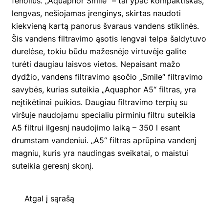
fenolius. „Aquaphor Smile“ – tai ypač kompaktiškas,
lengvas, nešiojamas įrenginys, skirtas naudoti
kiekvieną kartą panorus švaraus vandens stiklinės.
Šis vandens filtravimo ąsotis lengvai telpa šaldytuvo
durelėse, tokiu būdu mažesnėje virtuvėje galite
turėti daugiau laisvos vietos. Nepaisant mažo
dydžio, vandens filtravimo ąsočio „Smile“ filtravimo
savybės, kurias suteikia „Aquaphor A5“ filtras, yra
neįtikėtinai puikios. Daugiau filtravimo terpių su
viršuje naudojamu specialiu pirminiu filtru suteikia
A5 filtrui ilgesnį naudojimo laiką – 350 l esant
drumstam vandeniui. „A5“ filtras aprūpina vandenį
magniu, kuris yra naudingas sveikatai, o maistui
suteikia geresnį skonį.
Atgal į sąrašą