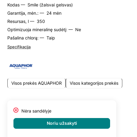
Kodas —
Smile (žalsvai gelsvas)
Garantija, mėn.: —
24 mėn
Resursas, l —
350
Optimizuoja mineralinę sudėtį: —
Ne
Pašalina chlorą: —
Taip
Specifikacija
Visos prekės AQUAPHOR
Visos kategorijos prekės
Nėra sandėlyje
Noriu užsakyti