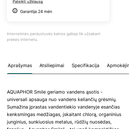
Pateikti užklausą
Garantija 24 mėn
Internetinės parduotuvės kainos galioja tik užsakant
prekes internetu.
Aprašymas
Atsiliepimai
Specifikacija
Apmokėji
AQUAPHOR Smile geriamo vandens ąsotis -
universali apsauga nuo vandens keliančių grėsmių.
Sumažina įprastas vandentiekio vandenyje esančias
kenksmingas medžiagas, įskaitant chlorą, organinius
junginius, sunkiuosius metalus, rūdžių nuosėdas,