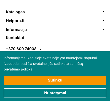
Katalogas
Remonto paslaugos
Helppro.lt
Prekės / aksesuarai
Apie Mus
Informacija
Akcijos
Kontaktai
Užsakymų formavimas
Kontaktai
Prekiniai ženklai
EGS
Apmokėjimo taisyklės
ES parama
+370 600 74008
Pristatymo taisyklės
Atsiliepimai
info@helppro.lt
Pirkimo-pardavimo taisyklės
Informuojame, kad šioje svetainėje yra naudojami slapukai.
Naudodamiesi šia svetaine, jūs sutinkate su mūsų
Gabijos g. 38, LT-06157 Vilnius
privatumo politika.
Daugiau apie slapukus ir jų atsisakymą skaitykite
Sutinku
“Privatumo politikoje”
Būtini slapukai
Nustatymai
© 2025 Visos teisės saugomos HelpPro
Rinkodaros / našumo slapukai
Privatumo politika
Pirkimo taisyklės ir sąlygos