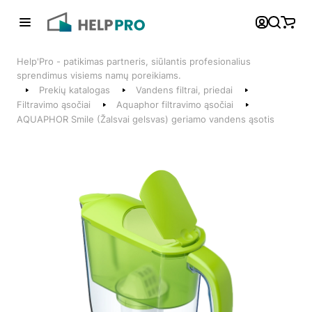
Atgal
Help'Pro - patikimas partneris, siūlantis profesionalius
Telefonai
sprendimus visiems namų poreikiams.
Prekių katalogas
Vandens filtrai, priedai
+370 600 74008
Filtravimo ąsočiai
Aquaphor filtravimo ąsočiai
AQUAPHOR Smile (Žalsvai gelsvas) geriamo vandens ąsotis
Klientų aptarnavimo skyrius
Susisiekite su mumis