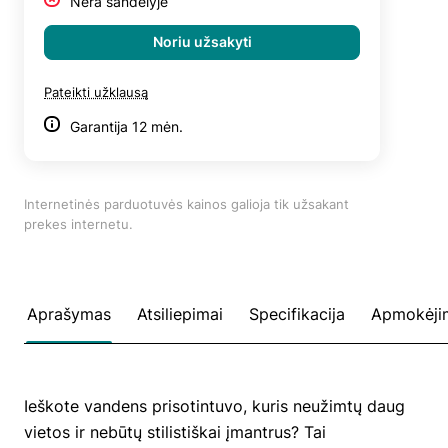
Nėra sandėlyje
Noriu užsakyti
Pateikti užklausą
Garantija 12 mėn.
Internetinės parduotuvės kainos galioja tik užsakant
prekes internetu.
Aprašymas
Atsiliepimai
Specifikacija
Apmokėji
Ieškote vandens prisotintuvo, kuris neužimtų daug
vietos ir nebūtų stilistiškai įmantrus? Tai