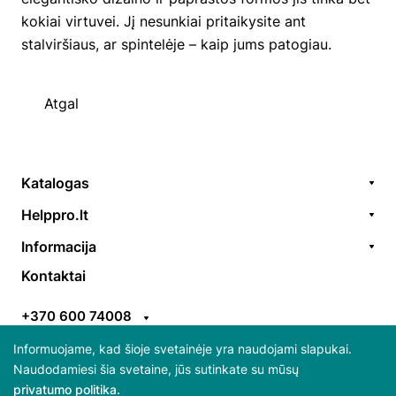
kokiai virtuvei. Jį nesunkiai pritaikysite ant
stalviršiaus, ar spintelėje – kaip jums patogiau.
Atgal
Katalogas
Remonto paslaugos
Helppro.lt
Prekės / aksesuarai
Apie Mus
Informacija
Akcijos
Kontaktai
Užsakymų formavimas
Kontaktai
Prekiniai ženklai
EGS
Apmokėjimo taisyklės
ES parama
+370 600 74008
Pristatymo taisyklės
Atsiliepimai
info@helppro.lt
Pirkimo-pardavimo taisyklės
Informuojame, kad šioje svetainėje yra naudojami slapukai.
Naudodamiesi šia svetaine, jūs sutinkate su mūsų
Gabijos g. 38, LT-06157 Vilnius
privatumo politika.