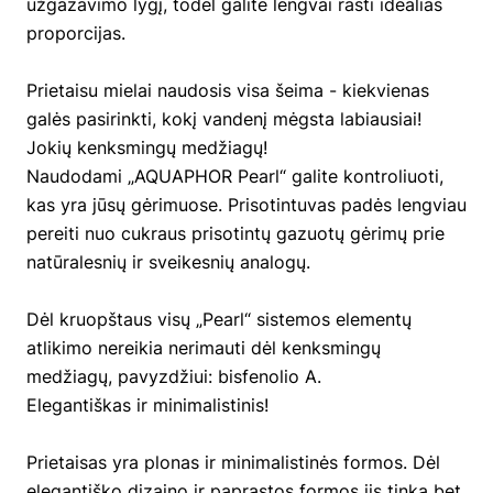
užgazavimo lygį, todėl galite lengvai rasti idealias
proporcijas.
Prietaisu mielai naudosis visa šeima - kiekvienas
galės pasirinkti, kokį vandenį mėgsta labiausiai!
Jokių kenksmingų medžiagų!
Naudodami „AQUAPHOR Pearl“ galite kontroliuoti,
kas yra jūsų gėrimuose. Prisotintuvas padės lengviau
pereiti nuo cukraus prisotintų gazuotų gėrimų prie
natūralesnių ir sveikesnių analogų.
Dėl kruopštaus visų „Pearl“ sistemos elementų
atlikimo nereikia nerimauti dėl kenksmingų
medžiagų, pavyzdžiui: bisfenolio A.
Elegantiškas ir minimalistinis!
Prietaisas yra plonas ir minimalistinės formos. Dėl
elegantiško dizaino ir paprastos formos jis tinka bet