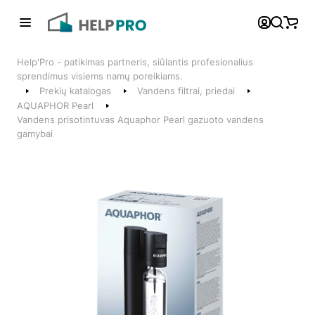
Atgal
Help'Pro - patikimas partneris, siūlantis profesionalius
Telefonai
sprendimus visiems namų poreikiams.
Prekių katalogas
Vandens filtrai, priedai
+370 600 74008
AQUAPHOR Pearl
Vandens prisotintuvas Aquaphor Pearl gazuoto vandens
Klientų aptarnavimo skyrius
gamybai
Susisiekite su mumis