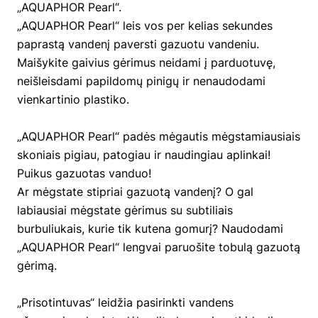
„AQUAPHOR Pearl“.
„AQUAPHOR Pearl“ leis vos per kelias sekundes
paprastą vandenį paversti gazuotu vandeniu.
Maišykite gaivius gėrimus neidami į parduotuvę,
neišleisdami papildomų pinigų ir nenaudodami
vienkartinio plastiko.
„AQUAPHOR Pearl“ padės mėgautis mėgstamiausiais
skoniais pigiau, patogiau ir naudingiau aplinkai!
Puikus gazuotas vanduo!
Ar mėgstate stipriai gazuotą vandenį? O gal
labiausiai mėgstate gėrimus su subtiliais
burbuliukais, kurie tik kutena gomurį? Naudodami
„AQUAPHOR Pearl“ lengvai paruošite tobulą gazuotą
gėrimą.
„Prisotintuvas“ leidžia pasirinkti vandens