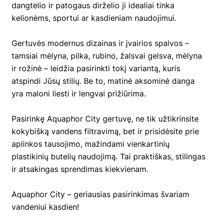
dangtelio ir patogaus dirželio ji idealiai tinka
kelionėms, sportui ar kasdieniam naudojimui.
Gertuvės modernus dizainas ir įvairios spalvos –
tamsiai mėlyna, pilka, rubino, žalsvai gelsva, mėlyna
ir rožinė – leidžia pasirinkti tokį variantą, kuris
atspindi Jūsų stilių. Be to, matinė aksominė danga
yra maloni liesti ir lengvai prižiūrima.
Pasirinkę Aquaphor City gertuvę, ne tik užtikrinsite
kokybišką vandens filtravimą, bet ir prisidėsite prie
aplinkos tausojimo, mažindami vienkartinių
plastikinių butelių naudojimą. Tai praktiškas, stilingas
ir atsakingas sprendimas kiekvienam.
Aquaphor City – geriausias pasirinkimas švariam
vandeniui kasdien!