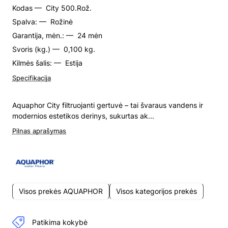
Kodas —
City 500.Rož.
Spalva: —
Rožinė
Garantija, mėn.: —
24 mėn
Svoris (kg.) —
0,100 kg.
Kilmės šalis: —
Estija
Specifikacija
Aquaphor City filtruojanti gertuvė – tai švaraus vandens ir
modernios estetikos derinys, sukurtas ak...
Pilnas aprašymas
Visos prekės AQUAPHOR
Visos kategorijos prekės
Patikima kokybė