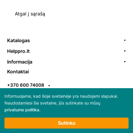
Atgal į sąrašą
Katalogas
Remonto paslaugos
Helppro.lt
Prekės / aksesuarai
Apie Mus
Informacija
Akcijos
Kontaktai
Užsakymų formavimas
Kontaktai
Prekiniai ženklai
EGS
Apmokėjimo taisyklės
ES parama
+370 600 74008
Pristatymo taisyklės
Atsiliepimai
info@helppro.lt
Pirkimo-pardavimo taisyklės
Informuojame, kad šioje svetainėje yra naudojami slapukai.
Naudodamiesi šia svetaine, jūs sutinkate su mūsų
Gabijos g. 38, LT-06157 Vilnius
privatumo politika.
Daugiau apie slapukus ir jų atsisakymą skaitykite
Sutinku
“Privatumo politikoje”
Būtini slapukai