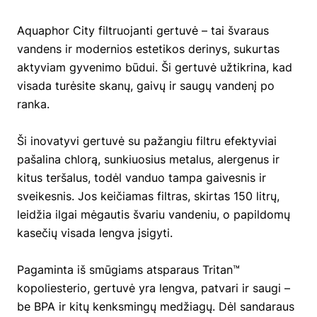
Aquaphor City filtruojanti gertuvė – tai švaraus
vandens ir modernios estetikos derinys, sukurtas
aktyviam gyvenimo būdui. Ši gertuvė užtikrina, kad
visada turėsite skanų, gaivų ir saugų vandenį po
ranka.
Ši inovatyvi gertuvė su pažangiu filtru efektyviai
pašalina chlorą, sunkiuosius metalus, alergenus ir
kitus teršalus, todėl vanduo tampa gaivesnis ir
sveikesnis. Jos keičiamas filtras, skirtas 150 litrų,
leidžia ilgai mėgautis švariu vandeniu, o papildomų
kasečių visada lengva įsigyti.
Pagaminta iš smūgiams atsparaus Tritan™
kopoliesterio, gertuvė yra lengva, patvari ir saugi –
be BPA ir kitų kenksmingų medžiagų. Dėl sandaraus