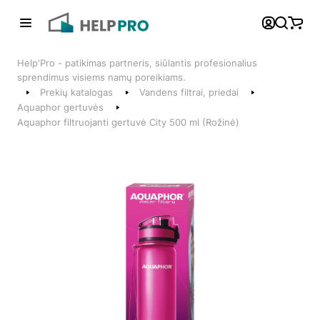
Atgal
Help'Pro - patikimas partneris, siūlantis profesionalius
Telefonai
sprendimus visiems namų poreikiams.
Prekių katalogas
Vandens filtrai, priedai
+370 600 74008
Aquaphor gertuvės
Aquaphor filtruojanti gertuvė City 500 ml (Rožinė)
Klientų aptarnavimo skyrius
Susisiekite su mumis