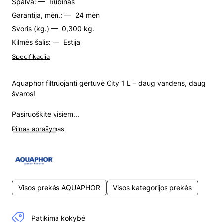
Spalva: —
Rubinas
Garantija, mėn.: —
24 mėn
Svoris (kg.) —
0,300 kg.
Kilmės šalis: —
Estija
Specifikacija
Aquaphor filtruojanti gertuvė City 1 L – daug vandens, daug
švaros!
Pasiruoškite visiem...
Pilnas aprašymas
Visos prekės AQUAPHOR
Visos kategorijos prekės
Patikima kokybė