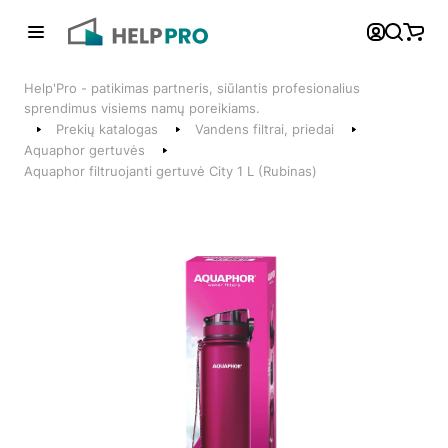
Atgal
Help'Pro - patikimas partneris, siūlantis profesionalius
Telefonai
sprendimus visiems namų poreikiams.
Prekių katalogas
Vandens filtrai, priedai
+370 600 74008
Aquaphor gertuvės
Aquaphor filtruojanti gertuvė City 1 L (Rubinas)
Klientų aptarnavimo skyrius
Susisiekite su mumis