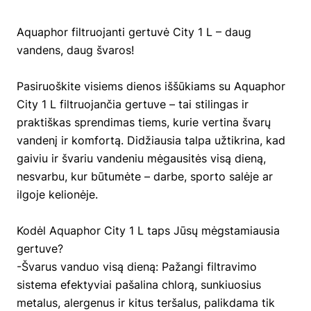
Aquaphor filtruojanti gertuvė City 1 L – daug
vandens, daug švaros!
Pasiruoškite visiems dienos iššūkiams su Aquaphor
City 1 L filtruojančia gertuve – tai stilingas ir
praktiškas sprendimas tiems, kurie vertina švarų
vandenį ir komfortą. Didžiausia talpa užtikrina, kad
gaiviu ir švariu vandeniu mėgausitės visą dieną,
nesvarbu, kur būtumėte – darbe, sporto salėje ar
ilgoje kelionėje.
Kodėl Aquaphor City 1 L taps Jūsų mėgstamiausia
gertuve?
-Švarus vanduo visą dieną: Pažangi filtravimo
sistema efektyviai pašalina chlorą, sunkiuosius
metalus, alergenus ir kitus teršalus, palikdama tik