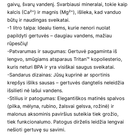
gaivų, švarų vandenį. Svarbiausi mineralai, tokie kaip
kalcis (Ca²⁺) ir magnis (Mg²⁺), išlieka, kad vanduo
būtų ir naudingas sveikatai.
-1 litro talpa: Idealu tiems, kurie nenori nuolat
papildyti gertuvės – daugiau vandens, mažiau
rūpesčių!
-Patvarumas ir saugumas: Gertuvė pagaminta iš
lengvo, smūgiams atsparaus Tritan™ kopoliesterio,
kuris neturi BPA ir yra visiškai saugus sveikatai.
-Sandarus dizainas: Jūsų kuprinė ar sportinis
krepšys išliks sausas – gertuvės dangtelis neleidžia
išsilieti nė lašui vandens.
-Stilius ir patogumas: Elegantiškos matinės spalvos
(pilka, mėlyna, rubino, žalsvai gelsva, rožinė) ir
malonus aksominis paviršius suteikia tiek grožio,
tiek funkcionalumo. Patogus dirželis leidžia lengvai
nešioti gertuvę su savimi.