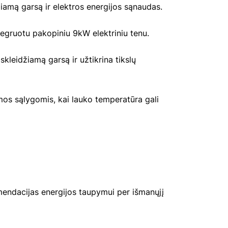
džiamą garsą ir elektros energijos sąnaudas.
tegruotu pakopiniu 9kW elektriniu tenu.
kleidžiamą garsą ir užtikrina tikslų
emos sąlygomis, kai lauko temperatūra gali
omendacijas energijos taupymui per išmanųjį