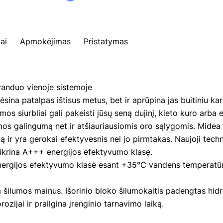
ai
Apmokėjimas
Pristatymas
vanduo vienoje sistemoje
vėsina patalpas ištisus metus, bet ir aprūpina jas buitiniu k
 siurbliai gali pakeisti jūsų seną dujinį, kieto kuro arba ele
mos galingumą net ir atšiauriausiomis oro sąlygomis. Midea
 ir yra gerokai efektyvesnis nei jo pirmtakas. Naujoji tech
tikrina A+++ energijos efektyvumo klasę.
nergijos efektyvumo klasė esant +35℃ vandens temperatūra
ilumos mainus. Išorinio bloko šilumokaitis padengtas hidrof
ijai ir prailgina įrenginio tarnavimo laiką.