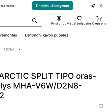
e su mumis
Detalės užsakymas
Prisijungti
Mėgstamiausios
Krepšelis
 remontas
De'longhi kavos pupelės
MIDEA
RCTIC SPLIT TIPO oras-
rblys MHA-V6W/D2N8-
2