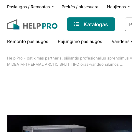
Paslaugos / Remontas
Prekės / aksesuarai
Naujienos
Katalogas
Remonto paslaugos
Pajungimo paslaugos
Vandens 
Help'Pro - patikimas partneris, siūlantis profesionalius sprendimus
MIDEA M-THERMAL ARCTIC SPLIT TIPO oras-vanduo šilumos ...