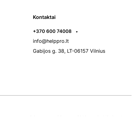
Kontaktai
+370 600 74008
info@helppro.lt
Gabijos g. 38, LT-06157 Vilnius
Privatumo politika
Pirkimo taisyklės ir sąlygos