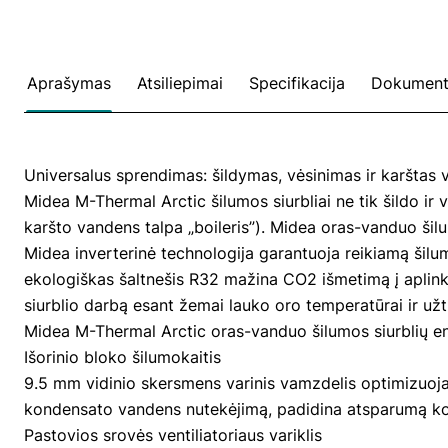
Aprašymas
Atsiliepimai
Specifikacija
Dokument
Universalus sprendimas: šildymas, vėsinimas ir karštas 
Midea M-Thermal Arctic šilumos siurbliai ne tik šildo ir 
karšto vandens talpa „boileris”). Midea oras-vanduo šilumos
Midea inverterinė technologija garantuoja reikiamą šilu
ekologiškas šaltnešis R32 mažina CO2 išmetimą į aplinką
siurblio darbą esant žemai lauko oro temperatūrai ir už
Midea M-Thermal Arctic oras-vanduo šilumos siurblių e
Išorinio bloko šilumokaitis
9.5 mm vidinio skersmens varinis vamzdelis optimizuoja š
kondensato vandens nutekėjimą, padidina atsparumą koroz
Pastovios srovės ventiliatoriaus variklis