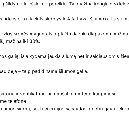
alių šildymo ir vėsinimo poreikių. Tai mažina įrenginio sklei
dens cirkuliacinis siurblys ir Alfa Laval šilumokaitis su in
tovios srovės magnetais ir plačiu dažnių diapazonu mažina s
ikį mažina iki 30%.
os galią, išlaikydama jaukią šilumą net ir šalčiausiomis ži
adidėja – taip padidinama šilumos galia.
orių ir ventiliatorių nuo apšalimo ir ledo kaupimosi.
ame telefone
ilumos siurblį, sekti energijos sąnaudas ir netgi gauti rek