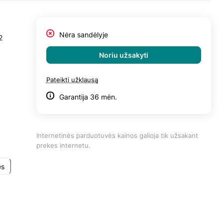
Nėra sandėlyje
2
Noriu užsakyti
Pateikti užklausą
Garantija 36 mėn.
Internetinės parduotuvės kainos galioja tik užsakant
prekes internetu.
ės