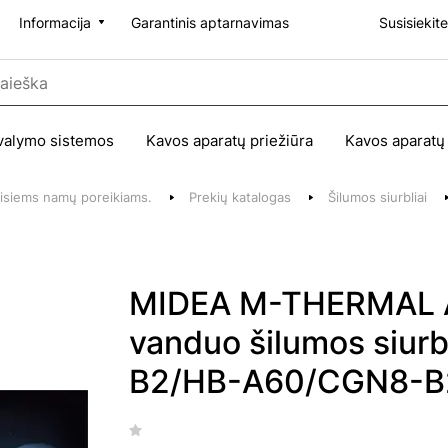
Informacija
Garantinis aptarnavimas
Susisiekit
valymo sistemos
Kavos aparatų priežiūra
Kavos aparatų
 visiems namų poreikiams.
Prekių katalogas
Šilumos siurbliai
MIDEA M-THERMAL A
vanduo šilumos siu
B2/HB-A60/CGN8-B