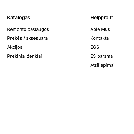
Katalogas
Helppro.lt
Remonto paslaugos
Apie Mus
Prekės / aksesuarai
Kontaktai
Akcijos
EGS
Prekiniai ženklai
ES parama
Atsiliepimai
© 2025 Visos teisės saugomos HelpPro