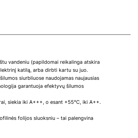
arštu vandeniu (papildomai reikalinga atskira
ktrinį katilą, arba dirbti kartu su juo.
 šilumos siurbliuose naudojamas naujausias
nologija garantuoja efektyvų šilumos
i, siekia iki A+++, o esant +55℃, iki A++.
ilinės folijos sluoksniu – tai palengvina