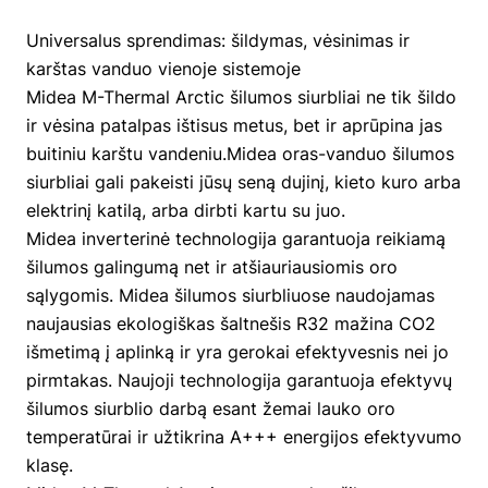
Universalus sprendimas: šildymas, vėsinimas ir
karštas vanduo vienoje sistemoje
Midea M-Thermal Arctic šilumos siurbliai ne tik šildo
ir vėsina patalpas ištisus metus, bet ir aprūpina jas
buitiniu karštu vandeniu.Midea oras-vanduo šilumos
siurbliai gali pakeisti jūsų seną dujinį, kieto kuro arba
elektrinį katilą, arba dirbti kartu su juo.
Midea inverterinė technologija garantuoja reikiamą
šilumos galingumą net ir atšiauriausiomis oro
sąlygomis. Midea šilumos siurbliuose naudojamas
naujausias ekologiškas šaltnešis R32 mažina CO2
išmetimą į aplinką ir yra gerokai efektyvesnis nei jo
pirmtakas. Naujoji technologija garantuoja efektyvų
šilumos siurblio darbą esant žemai lauko oro
temperatūrai ir užtikrina A+++ energijos efektyvumo
klasę.