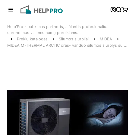
Atgal
Help'Pro - patikimas partneris, siūlantis profesionalius
Telefonai
sprendimus visiems namų poreikiams.
Prekių katalogas
Šilumos siurbliai
MIDEA
+370 600 74008
MIDEA M-THERMAL ARCTIC oras- vanduo šilumos siurblys su ...
Klientų aptarnavimo skyrius
Susisiekite su mumis