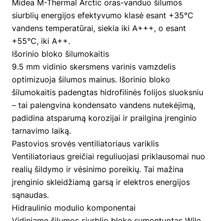
Midea M-Thermal Arctic oras-vanduo šilumos
siurblių energijos efektyvumo klasė esant +35℃
vandens temperatūrai, siekia iki A+++, o esant
+55℃, iki A++.
Išorinio bloko šilumokaitis
9.5 mm vidinio skersmens varinis vamzdelis
optimizuoja šilumos mainus. Išorinio bloko
šilumokaitis padengtas hidrofilinės folijos sluoksniu
– tai palengvina kondensato vandens nutekėjimą,
padidina atsparumą korozijai ir prailgina įrenginio
tarnavimo laiką.
Pastovios srovės ventiliatoriaus variklis
Ventiliatoriaus greičiai reguliuojasi priklausomai nuo
realių šildymo ir vėsinimo poreikių. Tai mažina
įrenginio skleidžiamą garsą ir elektros energijos
sąnaudas.
Hidraulinio modulio komponentai
Vidiniame šilumos siurblio bloke sumontuotas Wilo