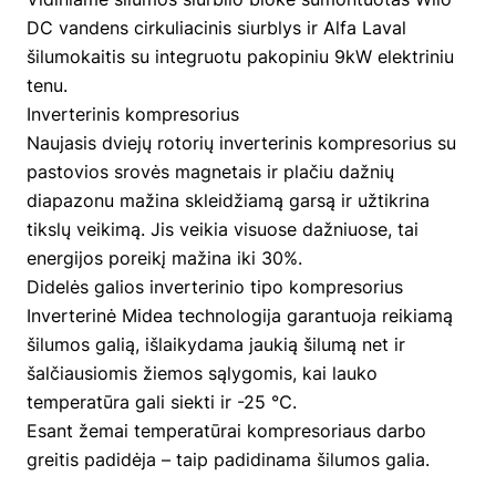
DC vandens cirkuliacinis siurblys ir Alfa Laval
šilumokaitis su integruotu pakopiniu 9kW elektriniu
tenu.
Inverterinis kompresorius
Naujasis dviejų rotorių inverterinis kompresorius su
pastovios srovės magnetais ir plačiu dažnių
diapazonu mažina skleidžiamą garsą ir užtikrina
tikslų veikimą. Jis veikia visuose dažniuose, tai
energijos poreikį mažina iki 30%.
Didelės galios inverterinio tipo kompresorius
Inverterinė Midea technologija garantuoja reikiamą
šilumos galią, išlaikydama jaukią šilumą net ir
šalčiausiomis žiemos sąlygomis, kai lauko
temperatūra gali siekti ir -25 ℃.
Esant žemai temperatūrai kompresoriaus darbo
greitis padidėja – taip padidinama šilumos galia.