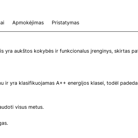
ai
Apmokėjimas
Pristatymas
s yra aukštos kokybės ir funkcionalus įrenginys, skirtas pat
mu ir yra klasifikuojamas A++ energijos klasei, todėl paded
 naudoti visus metus.
gas.