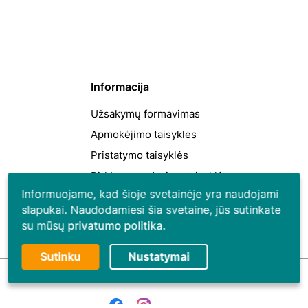
Informacija
Užsakymų formavimas
Apmokėjimo taisyklės
Pristatymo taisyklės
Pirkimo-pardavimo taisyklės
Informuojame, kad šioje svetainėje yra naudojami
slapukai. Naudodamiesi šia svetaine, jūs sutinkate
su mūsų
privatumo politika.
Daugiau apie slapukus ir jų atsisakymą skaitykite
Sutinku
Nustatymai
“Privatumo politikoje”
Būtini slapukai
Rinkodaros / našumo slapukai