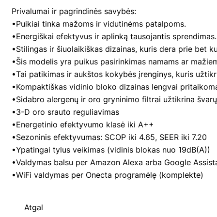
Privalumai ir pagrindinės savybės:
•Puikiai tinka mažoms ir vidutinėms patalpoms.
•Energiškai efektyvus ir aplinką tausojantis sprendimas.
•Stilingas ir šiuolaikiškas dizainas, kuris dera prie bet ku
•Šis modelis yra puikus pasirinkimas namams ar mažiems
•Tai patikimas ir aukštos kokybės įrenginys, kuris užtik
•Kompaktiškas vidinio bloko dizainas lengvai pritaikom
•Sidabro alergenų ir oro gryninimo filtrai užtikrina švarų
•3-D oro srauto reguliavimas
•Energetinio efektyvumo klasė iki A++
•Sezoninis efektyvumas: SCOP iki 4.65, SEER iki 7.20
•Ypatingai tylus veikimas (vidinis blokas nuo 19dB(A))
•Valdymas balsu per Amazon Alexa arba Google Assist
•WiFi valdymas per Onecta programėlę (komplekte)
Atgal