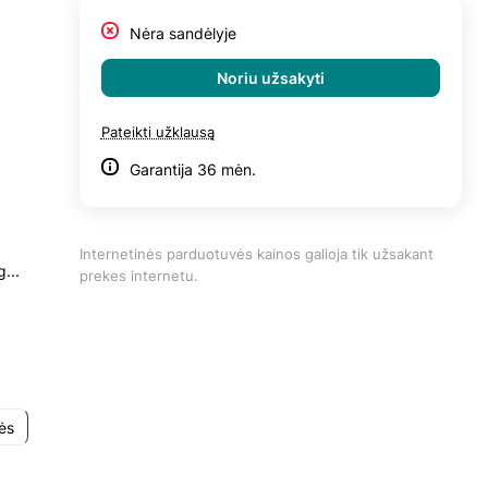
Nėra sandėlyje
Noriu užsakyti
Pateikti užklausą
Garantija 36 mėn.
“
Internetinės parduotuvės kainos galioja tik užsakant
...
prekes internetu.
kės