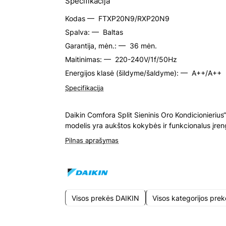
Specifikacija
Kodas —
FTXP20N9/RXP20N9
Spalva: —
Baltas
Garantija, mėn.: —
36 mėn.
Maitinimas: —
220-240V/1f/50Hz
Energijos klasė (šildyme/šaldyme): —
A++/A++
Specifikacija
Daikin Comfora Split Sieninis Oro Kondicionierius
modelis yra aukštos kokybės ir funkcionalus įreng
Pilnas aprašymas
Visos prekės DAIKIN
Visos kategorijos pre