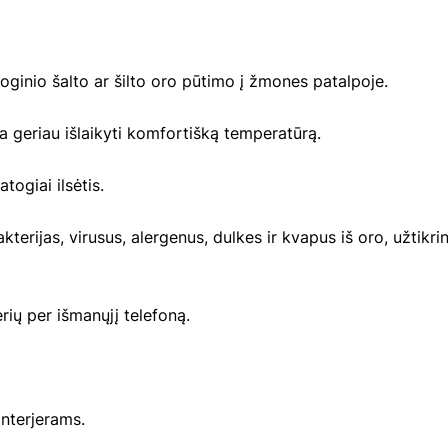
oginio šalto ar šilto oro pūtimo į žmones patalpoje.
a geriau išlaikyti komfortišką temperatūrą.
togiai ilsėtis.
kterijas, virusus, alergenus, dulkes ir kvapus iš oro, užtikri
ių per išmanųjį telefoną.
interjerams.