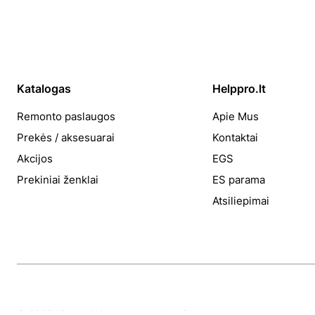
Katalogas
Helppro.lt
Remonto paslaugos
Apie Mus
Prekės / aksesuarai
Kontaktai
Akcijos
EGS
Prekiniai ženklai
ES parama
Atsiliepimai
© 2025 Visos teisės saugomos HelpPro