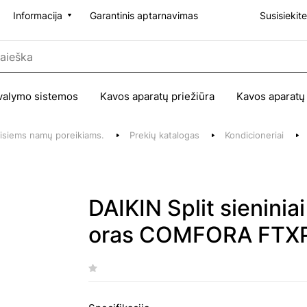
Informacija
Garantinis aptarnavimas
Susisiekit
valymo sistemos
Kavos aparatų priežiūra
Kavos aparatų
 visiems namų poreikiams.
Prekių katalogas
Kondicioneriai
DAIKIN Split sieniniai
oras COMFORA FTX