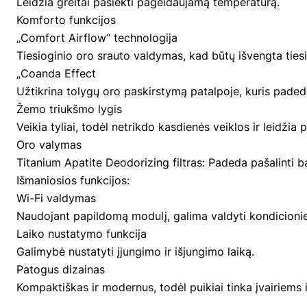
Leidžia greitai pasiekti pageidaujamą temperatūrą.
Komforto funkcijos
„Comfort Airflow“ technologija
Tiesioginio oro srauto valdymas, kad būtų išvengta tiesi
„Coanda Effect
Užtikrina tolygų oro paskirstymą patalpoje, kuris paded
Žemo triukšmo lygis
Veikia tyliai, todėl netrikdo kasdienės veiklos ir leidžia pa
Oro valymas
Titanium Apatite Deodorizing filtras: Padeda pašalinti ba
Išmaniosios funkcijos:
Wi-Fi valdymas
Naudojant papildomą modulį, galima valdyti kondicionier
Laiko nustatymo funkcija
Galimybė nustatyti įjungimo ir išjungimo laiką.
Patogus dizainas
Kompaktiškas ir modernus, todėl puikiai tinka įvairiems 