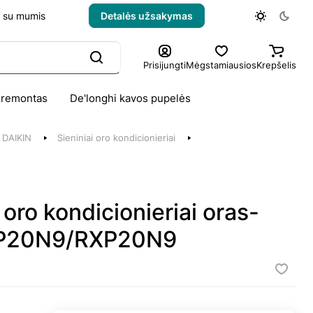
e su mumis
Detalės užsakymas
Prisijungti
Mėgstamiausios
Krepšelis
 remontas
De'longhi kavos pupelės
DAIKIN
Sieniniai oro kondicionieriai
 oro kondicionieriai oras-
P20N9/RXP20N9