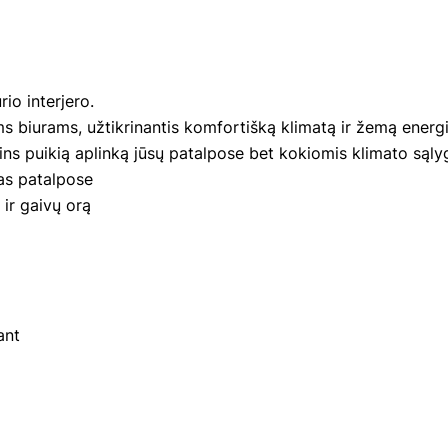
rio interjero.
 biurams, užtikrinantis komfortišką klimatą ir žemą energi
rins puikią aplinką jūsų patalpose bet kokiomis klimato sąly
as patalpose
 ir gaivų orą
ant