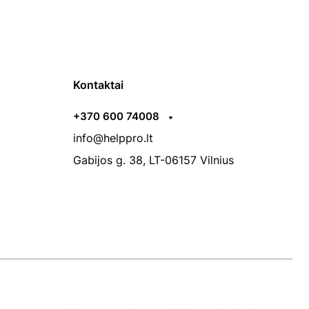
Kontaktai
+370 600 74008
info@helppro.lt
Gabijos g. 38, LT-06157 Vilnius
Privatumo politika
Pirkimo taisyklės ir sąlygos