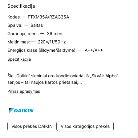
Specifikacija
Kodas —
FTXM35A/RZAG35A
Spalva: —
Baltas
Garantija, mėn.: —
36 mėn.
Maitinimas: —
220V/1f/50Hz
Energijos klasė (šildyme/šaldyme): —
A++/A++
Specifikacija
Šie „Daikin“ sieniniai oro kondicionieriai iš „SkyAir Alpha“
serijos – tai naujos kartos prietaisai,...
Pilnas aprašymas
Visos prekės DAIKIN
Visos kategorijos prekės