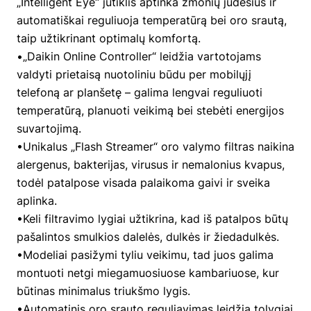
„Intelligent Eye“ jutiklis aptinka žmonių judesius ir
automatiškai reguliuoja temperatūrą bei oro srautą,
taip užtikrinant optimalų komfortą.
•„Daikin Online Controller“ leidžia vartotojams
valdyti prietaisą nuotoliniu būdu per mobilųjį
telefoną ar planšetę – galima lengvai reguliuoti
temperatūrą, planuoti veikimą bei stebėti energijos
suvartojimą.
•Unikalus „Flash Streamer“ oro valymo filtras naikina
alergenus, bakterijas, virusus ir nemalonius kvapus,
todėl patalpose visada palaikoma gaivi ir sveika
aplinka.
•Keli filtravimo lygiai užtikrina, kad iš patalpos būtų
pašalintos smulkios dalelės, dulkės ir žiedadulkės.
•Modeliai pasižymi tyliu veikimu, tad juos galima
montuoti netgi miegamuosiuose kambariuose, kur
būtinas minimalus triukšmo lygis.
•Automatinis oro srauto reguliavimas leidžia tolygiai