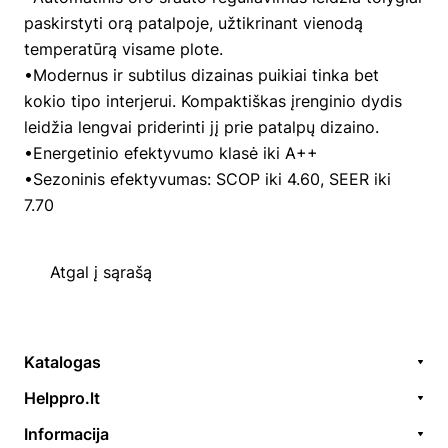
paskirstyti orą patalpoje, užtikrinant vienodą
temperatūrą visame plote.
•Modernus ir subtilus dizainas puikiai tinka bet
kokio tipo interjerui. Kompaktiškas įrenginio dydis
leidžia lengvai priderinti jį prie patalpų dizaino.
•Energetinio efektyvumo klasė iki A++
•Sezoninis efektyvumas: SCOP iki 4.60, SEER iki
7.70
Atgal į sąrašą
Katalogas
Remonto paslaugos
Helppro.lt
Prekės / aksesuarai
Apie Mus
Informacija
Akcijos