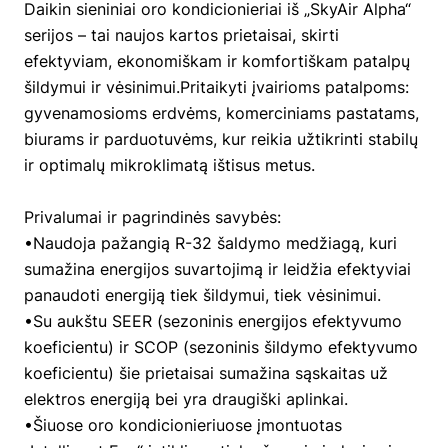
Daikin sieniniai oro kondicionieriai iš „SkyAir Alpha“
serijos – tai naujos kartos prietaisai, skirti
efektyviam, ekonomiškam ir komfortiškam patalpų
šildymui ir vėsinimui.Pritaikyti įvairioms patalpoms:
gyvenamosioms erdvėms, komerciniams pastatams,
biurams ir parduotuvėms, kur reikia užtikrinti stabilų
ir optimalų mikroklimatą ištisus metus.
Privalumai ir pagrindinės savybės:
•Naudoja pažangią R-32 šaldymo medžiagą, kuri
sumažina energijos suvartojimą ir leidžia efektyviai
panaudoti energiją tiek šildymui, tiek vėsinimui.
•Su aukštu SEER (sezoninis energijos efektyvumo
koeficientu) ir SCOP (sezoninis šildymo efektyvumo
koeficientu) šie prietaisai sumažina sąskaitas už
elektros energiją bei yra draugiški aplinkai.
•Šiuose oro kondicionieriuose įmontuotas