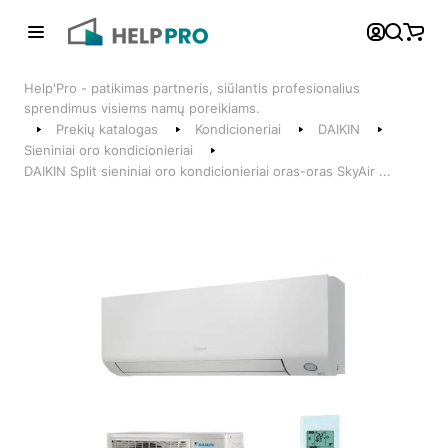
Atgal
Help'Pro - patikimas partneris, siūlantis profesionalius
Telefonai
sprendimus visiems namų poreikiams.
Prekių katalogas
Kondicioneriai
DAIKIN
+370 600 74008
Sieniniai oro kondicionieriai
DAIKIN Split sieniniai oro kondicionieriai oras-oras SkyAir ...
Klientų aptarnavimo skyrius
Susisiekite su mumis