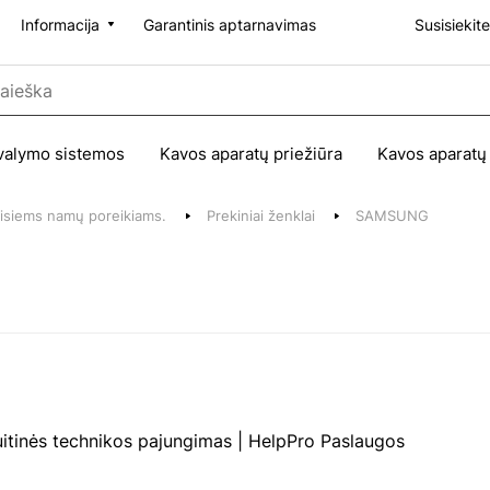
Informacija
Garantinis aptarnavimas
Susisiekit
valymo sistemos
Kavos aparatų priežiūra
Kavos aparatų
 visiems namų poreikiams.
Prekiniai ženklai
SAMSUNG
tinės technikos pajungimas | HelpPro Paslaugos