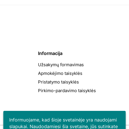
Informacija
Užsakymų formavimas
Apmokėjimo taisyklės
Pristatymo taisyklės
Pirkimo-pardavimo taisyklės
Informuojame, kad šioje svetainėje yra naudojami
slapukai. Naudodamiesi šia svetaine, jūs sutinkate