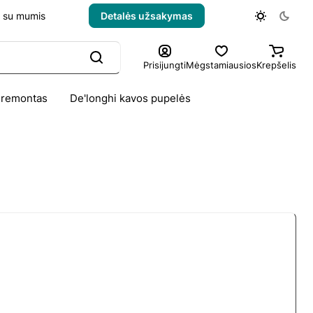
e su mumis
Detalės užsakymas
Prisijungti
Mėgstamiausios
Krepšelis
 remontas
De'longhi kavos pupelės